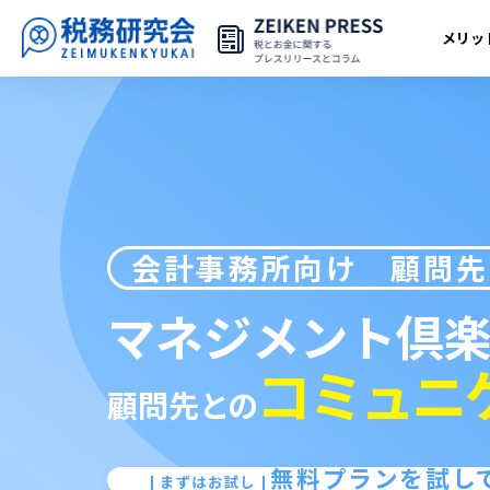
メリッ
会計事務所向け
顧問先
マネジメント倶
コミュニ
顧問先
との
無料プランを試し
まずはお試し