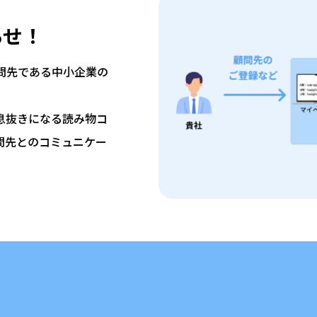
らせ！
問先である中小企業の
。
息抜きになる読み物コ
問先とのコミュニケー