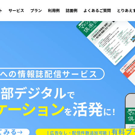
ト
サービス
プラン
利用例
誌面例
よくある
ご質問
とりあえ
への
情報誌配信サービス
楽部デジタル
で
ケーション
活発
を
に！
てみる
有料プ
広告なし・配信件数追加可能