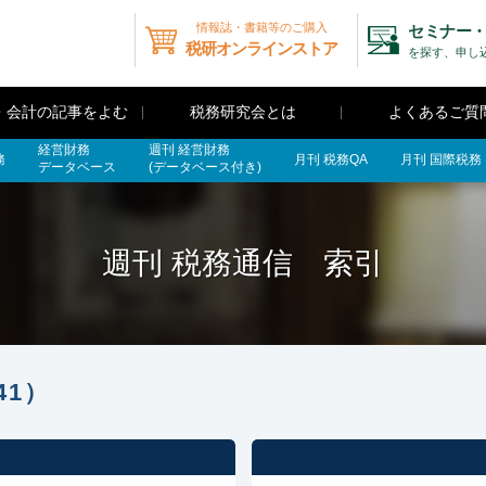
情報誌・書籍等のご購入
セミナー・
税研オンラインストア
を探す、申し
・会計の記事をよむ
税務研究会とは
よくあるご質
経営財務
週刊 経営財務
務
月刊 税務QA
月刊 国際税務
データベース
(データベース付き)
週刊 税務通信 索引
41）