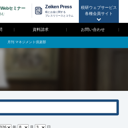
Zeiken Press
税研ウェブサービス
Webセミナー
税とお金に関する
各種会員サイト
込む
プレスリリースとコラム
問
資料請求
お問い合わせ
月刊 マネジメント倶楽部
年
月
日