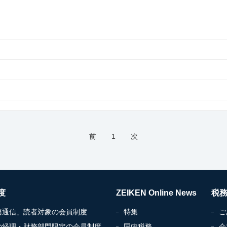
前
1
次
度
ZEIKEN Online News
税
務通信」読者対象の会員制度
特集
ご
の経理・財務部門限定の会員制度
国内税務
会