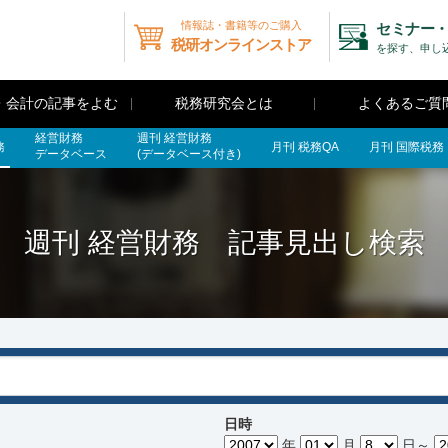
情報誌・書籍等のご購入
セミナー・
税研オンラインストア
を探す、申し
・会計の記事をよむ
税務研究会とは
よくあるご質
経営財務
週刊 経営財務
務
月刊 税務QA
月刊 国際税務
データベース
(データベース付き)
週刊 経営財務 記事見出し検索
日時
年
月
日～