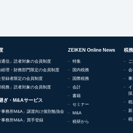
度
ZEIKEN Online News
税
務通信」読者対象の会員制度
特集
ご
の経理・財務部門限定の会員制度
国内税務
会
士登録者限定の会員制度
国際税務
事
際税務」読者対象の会員制度
会計
イ
採
書籍
継ぎ・M&Aサービス
税
セミナー
新
計事務所M&A」譲渡向け個別勉強会
M&A
税
計事務所M&A」買手登録
税研から