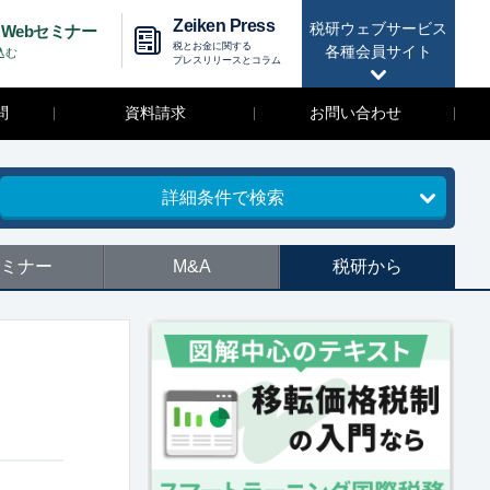
Zeiken Press
税研ウェブサービス
Webセミナー
税とお金に関する
各種会員サイト
込む
プレスリリースとコラム
問
資料請求
お問い合わせ
詳細条件で検索
ミナー
M&A
税研から