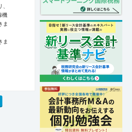
リ、
録機
きま
きま