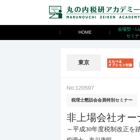
会場型・Li
HOME
セミナ
★
東京
No:120597
税理士懇話会会員特別セミナー
非上場会社オー
～平成30年度税制改正を