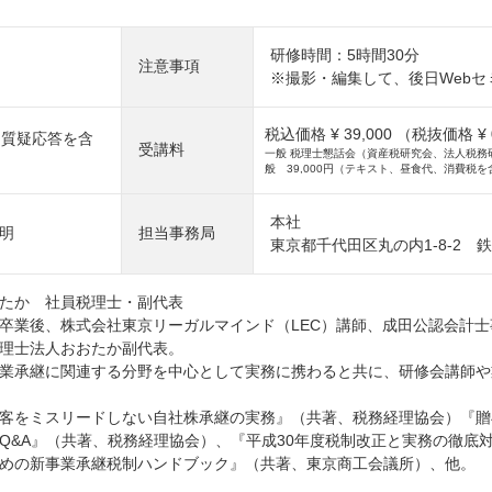
研修時間：5時間30分
注意事項
※撮影・編集して、後日Web
税込価格 ¥ 39,000
（税抜価格 ¥ 
00（質疑応答を含
受講料
一般 税理士懇話会（資産税研究会、法人税務研究会
般 39,000円（テキスト、昼食代、消費税を
本社
明
担当事務局
東京都千代田区丸の内1-8-2 
たか 社員税理士・副代表
卒業後、株式会社東京リーガルマインド（LEC）講師、成田公認会計
理士法人おおたか副代表。
業承継に関連する分野を中心として実務に携わると共に、研修会講師や
客をミスリードしない自社株承継の実務』（共著、税務経理協会）『贈
Q&A』（共著、税務経理協会）、『平成30年度税制改正と実務の徹底
めの新事業承継税制ハンドブック』（共著、東京商工会議所）、他。