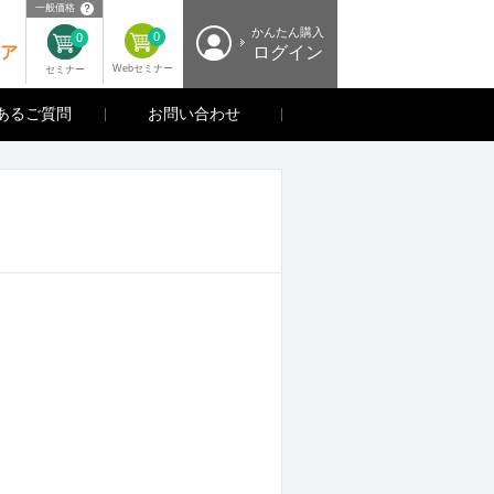
？
一般価格
入
かんたん購入
0
0
ア
ログイン
Webセミナー
セミナー
あるご質問
お問い合わせ