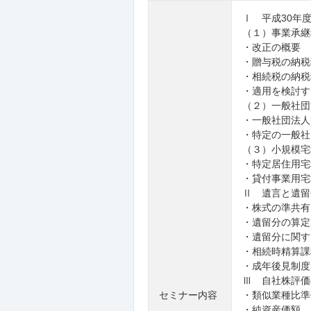
Ⅰ 平成30年
（１）事業承継
・改正の概要
・贈与税の納税
・相続税の納税
・適用を検討す
（２）一般社団
・一般社団法人
・特定の一般社
（３）小規模宅
・特定居住用宅
・貸付事業用宅
Ⅱ 遺言と遺留
・株式の準共有
・遺留分の算定
・遺留分に関す
・相続時精算課
・成年後見制度
Ⅲ 自社株評価
セミナー内容
・類似業種比準
・純資産価額