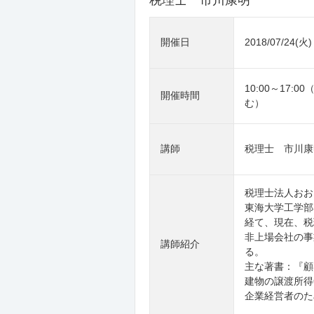
税理士 市川康明
開催日
2018/07/24(火)
10:00～17:
開催時間
む）
講師
税理士 市川康
税理士法人おお
東海大学工学部
経て、現在、税
非上場会社の事
講師紹介
る。
主な著書：『顧
建物の譲渡所得
企業経営者のた