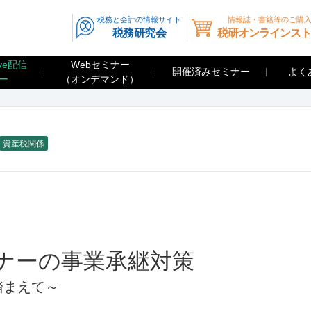
税務と会計の情報サイト
情報誌・書籍等のご購
税務研究会
税研オンラインスト
ve配信
Webセミナー
開催済みセミナー
よく
ー
（オンデマンド）
資産税関係
ナーの事業承継対策
踏まえて～