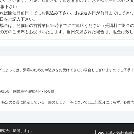
ございます。別途ご対応させて頂きますので、お客様サービスセンター（tel:
一報下さい。
れば開催日前日までにお振込み下さい。お振込み日が前日までにできな
日をご記入下さい。
場合は、開催日の前営業日15時までにご連絡ください（受講料ご返金
の方のご出席もお受けいたします。当日欠席された場合は、返金は致し
グによっては、満席のためお申込みをお受けできない場合もございますのでご了承
士懇話会 国際税務研究会P・R会員
、特定の会員に限定している一部のセミナー等については上記区分によらず、各案
研究会に帰属します。
税務と会計の情報