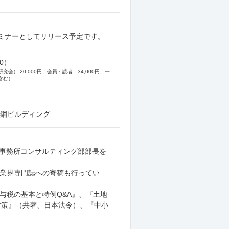
セミナーとしてリリース予定です。
0）
） 20,000円、会員・読者 34,000円、一
含む）
鉄鋼ビルディング
士事務所コンサルティング部部長を
業界専門誌への寄稿も行ってい
与税の基本と特例Q&A』、『土地
対策』（共著、日本法令）、『中小