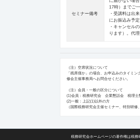
に届かない場合が
17時）までご
セミナー備考
・受講料は出来
にお振込み予定
・キャンセルの
ります）。代理
（注）空席状況について
「残席僅か」の場合、お申込みのタイミン
修会主催事務局へお問合せください。
（注）会員・一般の区分について
(1)会員：税務研究会 企業懇話会 税理
(2)一般：上記(1)以外の方
（国際税務研究会主催セミナー、特別研修
税務研究会ホームページの著作権は税務