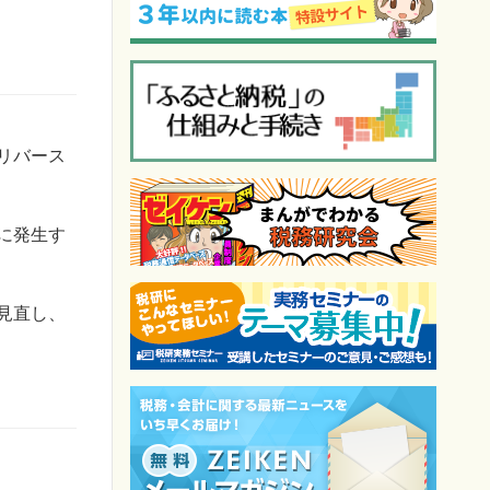
リバース
に発生す
見直し、