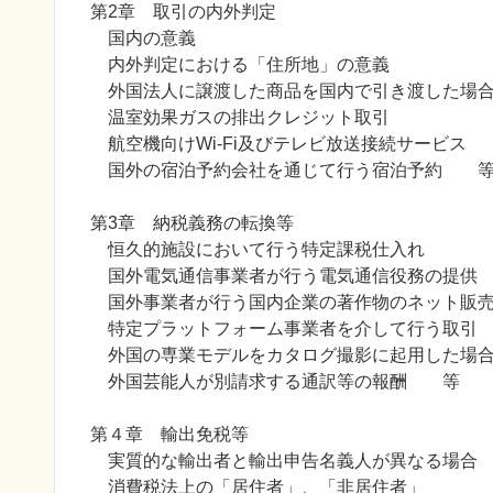
第2章 取引の内外判定
国内の意義
内外判定における「住所地」の意義
外国法人に譲渡した商品を国内で引き渡した場
温室効果ガスの排出クレジット取引
航空機向けWi-Fi及びテレビ放送接続サービス
国外の宿泊予約会社を通じて行う宿泊予約 
第3章 納税義務の転換等
恒久的施設において行う特定課税仕入れ
国外電気通信事業者が行う電気通信役務の提供
国外事業者が行う国内企業の著作物のネット販
特定プラットフォーム事業者を介して行う取引
外国の専業モデルをカタログ撮影に起用した場
外国芸能人が別請求する通訳等の報酬 等
第４章 輸出免税等
実質的な輸出者と輸出申告名義人が異なる場合
消費税法上の「居住者」、「非居住者」