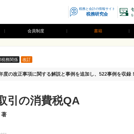
税務と会計の情報サイト
税務研究会
を
会員制度
書籍
際税務関係
改訂
7年度の改正事項に関する解説と事例を追加し、522事例を収録
取引の消費税QA
 著