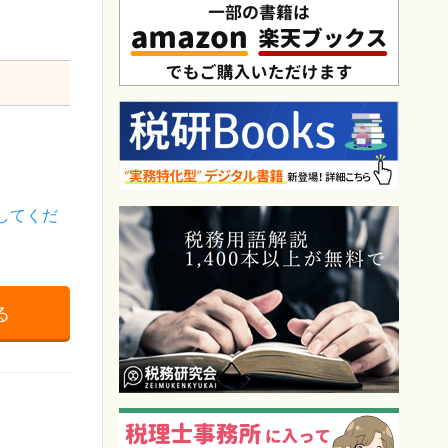
してくだ
る