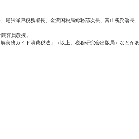
長、尾張瀬戸税務署長、金沢国税局総務部次長、富山税務署長
学院客員教授。
例解実務ガイド消費税法」（以上、税務研究会出版局）などが
例