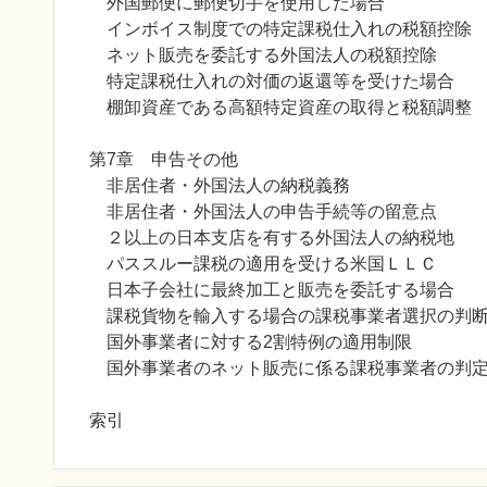
外国郵便に郵便切手を使用した場合
インボイス制度での特定課税仕入れの税額控除
ネット販売を委託する外国法人の税額控除
特定課税仕入れの対価の返還等を受けた場合
棚卸資産である高額特定資産の取得と税額調整
第7章 申告その他
非居住者・外国法人の納税義務
非居住者・外国法人の申告手続等の留意点
２以上の日本支店を有する外国法人の納税地
パススルー課税の適用を受ける米国ＬＬＣ
日本子会社に最終加工と販売を委託する場合
課税貨物を輸入する場合の課税事業者選択の判
国外事業者に対する2割特例の適用制限
国外事業者のネット販売に係る課税事業者の判
索引