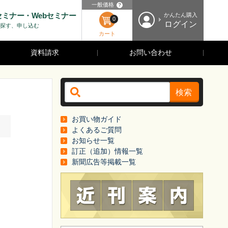
一般価格
？
セミナー・Webセミナー
かんたん購入
0
ログイン
探す、申し込む
カート
資料請求
お問い合わせ
検索
お買い物ガイド
！
よくあるご質問
お知らせ一覧
訂正（追加）情報一覧
新聞広告等掲載一覧