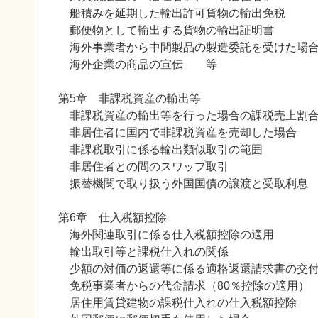
船積みを延期した輸出許可貨物の輸出免税
郵便物として輸出する貨物の輸出証明書
海外事業者から中間製品の製造委託を受けた場
海外企業の商品の宣伝 等
第5章 非課税資産の輸出等
非課税資産の輸出等を行った場合の課税売上割
非居住者に国内で非課税資産を売却した場合
非課税取引に係る輸出類似取引の範囲
非居住者との間のスワップ取引
振替機関で取り扱う外国
第6章 仕入税額控除
海外関連取引に係る仕入税額控除の適用
輸出取引等と課税仕入れの関係
少額の対価の返還等に係る適格返還請求書の交
免税事業者からの代金請求（80％控除の適用）
居住用賃貸建物の課税仕入れの仕入税額控除