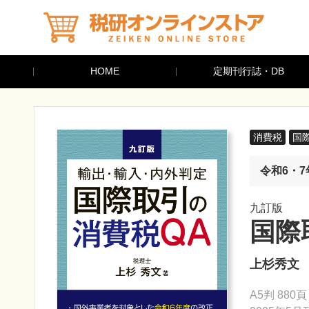
HOME
定期刊行誌・DB
消費税
国
令和6・
九訂版
国際
上杉秀文
A5判 880頁