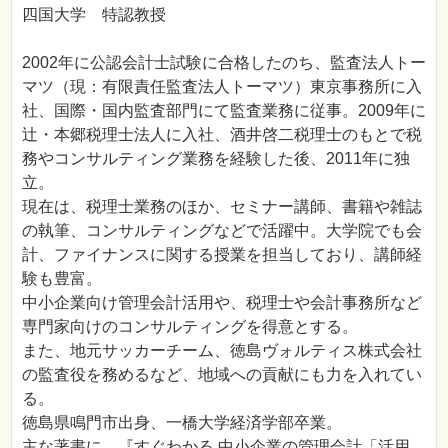
四国大学 特認教授
2002年に公認会計士試験に合格したのち、監査法人トー
マツ（現：有限責任監査法人トーマツ）東京事務所に入
社、国際・国内監査部門にて監査業務に従事。2009年に
辻・本郷税理士法人に入社、酒井啓二税理士のもとで税
務やコンサルティング業務を経験した後、2011年に独
立。
現在は、税理士業務のほか、セミナー講師、書籍や雑誌
の執筆、コンサルティングなどで活躍中。大学院でも会
計、ファイナンスに関する授業を担当しており、講師経
験も豊富。
中小企業向け管理会計活用や、税理士や会計事務所など
専門家向けのコンサルティングを得意とする。
また、地元サッカーチーム、徳島ヴォルティス株式会社
の監査役を務めるなど、地域への貢献にも力を入れてい
る。
徳島県鳴門市出身、一橋大学経済学部卒業。
主な著書に、『すぐわかる 中小企業の管理会計「活用