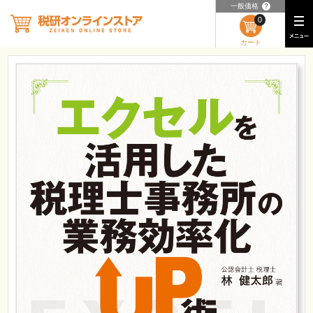
一般価格
？
0
カート