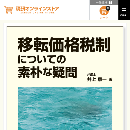
一般価格
？
0
カート