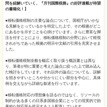
問を紐解いていく、『月刊国際税務』の好評連載が待望
の書籍化！】
●移転価格税制の主要な論点について、国税庁がいかな
る見解をとっているかを特定した上で、その根拠がどこ
にあるかを示すことを心掛けています。さらに豊富な脚
注を付すことにより、移転価格税制の分野において軽視
されがちであった根拠の明示や文献の引用を充実させま
した。
●移転価格税制全般を幅広く取り扱う概説書とは異な
り、筆者が特に重要と考えた論点に絞った上で踏み込ん
だ検討をしています。それ以外の論点についても、誤解
を招きやすいところや分かりにくい部分を中心に、具体
例を交えながら詳細な叙述を行っています。
●移転価格対応の理想像を語るのではなく、リソースの
制約がある多くの日系多国籍企業にとっての現実的で効
果的な対応策を提示するよう配意しています。