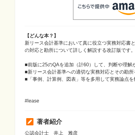
【どんな本？】
新リース会計基準において真に役立つ実務対応書と
の対応と勘所について詳しく解説する改訂版です
■前版に25のQAを追加（計60）して、判断や理
■新リース会計基準への適切な実務対応とその勘所
■「事例、計算例、図表」等を多用して実務論点を
#lease
著者紹介
公認会計士 井上 雅彦