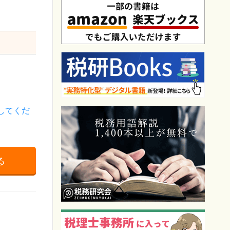
してくだ
る