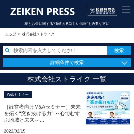
税とお金に関する”価値ある新しい情報”を必要な方に
トップ
株式会社ストライク
詳細条件で検索
株式会社ストライク 一覧
Webセミナー
［経営者向けM&Aセミナー］未来
を拓く"突き抜ける力" ～心でむす
ぶ地域と未来～
【 3/9（水）会場参加/WEBライブ
2022/02/15
配信 、3/16（水）・3/19（土）・