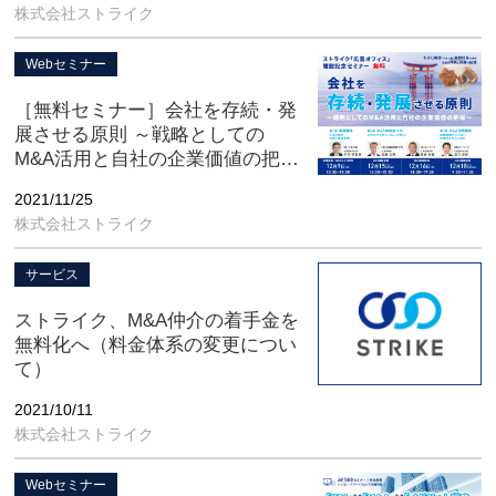
株式会社ストライク
3/23（水）WEB録画配信】
Webセミナー
［無料セミナー］会社を存続・発
展させる原則 ～戦略としての
M&A活用と自社の企業価値の把握
～【12/9（木）・12/15（水）・
2021/11/25
12/16（木）・12/18（土）開催】
株式会社ストライク
サービス
ストライク、M&A仲介の着手金を
無料化へ（料金体系の変更につい
て）
2021/10/11
株式会社ストライク
Webセミナー