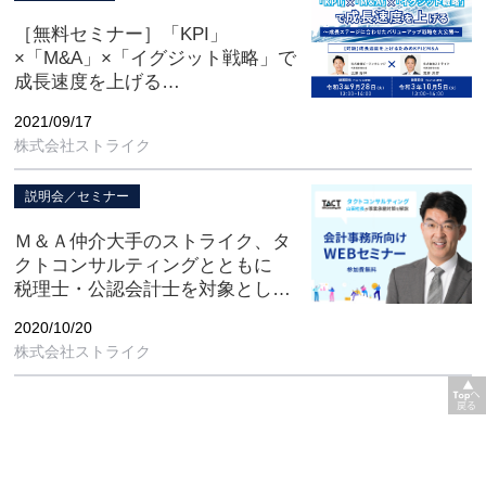
［無料セミナー］「KPI」
×「M&A」×「イグジット戦略」で
成長速度を上げる
【9/28（火）・10/5（火）開催】
2021/09/17
株式会社ストライク
説明会／セミナー
Ｍ＆Ａ仲介大手のストライク、タ
クトコンサルティングとともに
税理士・公認会計士を対象とした
WEBセミナーを11月に開催
2020/10/20
税理士が知っておくべき「事業承
株式会社ストライク
継対策」と「Ｍ＆Ａ支援」ノウハ
ウを解説する。