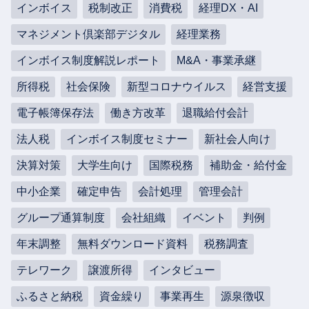
インボイス
税制改正
消費税
経理DX・AI
マネジメント倶楽部デジタル
経理業務
インボイス制度解説レポート
M&A・事業承継
所得税
社会保険
新型コロナウイルス
経営支援
電子帳簿保存法
働き方改革
退職給付会計
法人税
インボイス制度セミナー
新社会人向け
決算対策
大学生向け
国際税務
補助金・給付金
中小企業
確定申告
会計処理
管理会計
グループ通算制度
会社組織
イベント
判例
年末調整
無料ダウンロード資料
税務調査
テレワーク
譲渡所得
インタビュー
ふるさと納税
資金繰り
事業再生
源泉徴収