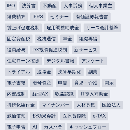
IPO
決算書
不動産
人事労務
個人事業主
経費精算
IFRS
セミナー
有価証券報告書
賃上げ促進税制
雇用調整助成金
リース会計基準
固定資産税
税務通信
年金
組織再編
役員給与
DX投資促進税制
新サービス
住宅ローン控除
デジタル書籍
アンケート
トライアル
退職金
決算早期化
副業
電子書籍
暗号資産
申告
育児・介護
開示
内部統制
経理AX
収益認識
IT導入補助金
持続化給付金
マイナンバー
人材募集
医療法人
減価償却
税効果会計
医療費控除
e-TAX
電子申告
AI
カスハラ
キャッシュフロー