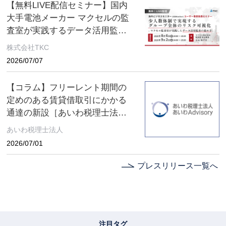
【無料LIVE配信セミナー】国内
大手電池メーカー マクセルの監
査室が実践するデータ活用監査
とは ～８月６日(木)、９月２日
株式会社TKC
(水) ２日間限定配信～
2026/07/07
【コラム】フリーレント期間の
定めのある賃貸借取引にかかる
通達の新設［あいわ税理士法人
コラム］
あいわ税理士法人
2026/07/01
プレスリリース一覧へ
注目タグ