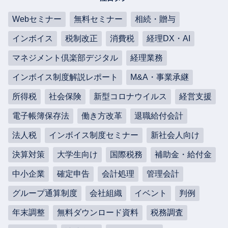
Webセミナー
無料セミナー
相続・贈与
インボイス
税制改正
消費税
経理DX・AI
マネジメント倶楽部デジタル
経理業務
インボイス制度解説レポート
M&A・事業承継
所得税
社会保険
新型コロナウイルス
経営支援
電子帳簿保存法
働き方改革
退職給付会計
法人税
インボイス制度セミナー
新社会人向け
決算対策
大学生向け
国際税務
補助金・給付金
中小企業
確定申告
会計処理
管理会計
グループ通算制度
会社組織
イベント
判例
年末調整
無料ダウンロード資料
税務調査