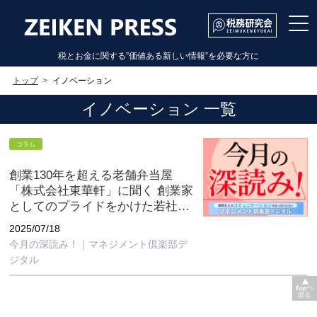
税とお金に関する”価値ある新しい情報”を必要な方に
トップ
イノベーション
イノベーション 一覧
コラム
創業130年を超える老舗弁当屋
「株式会社東華軒」に聞く 創業家
としてのプライドをかけた若社長
の挑戦
2025/07/18
【今月の深読み！｜マネジメント
今月の深読み！｜マネジメント倶楽部デ
倶楽部デジタル7月号】
ジタル