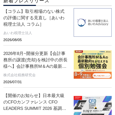
新着プレスリリース
【コラム】取引相場のない株式
の評価に関する見直し［あいわ
税理士法人 コラム］
あいわ税理士法人
2026/08/05
2026年8月~開催分更新【会計事
務所の譲渡(売却)を検討中の所長
様へ】会計事務所M＆Aの最新動
向をお伝えする無料個別勉強会
株式会社税務研究会
（限定特典付き）にぜひご参加
2026/07/31
ください。 ～好評につき全国各
地で開催中！～
【開催のお知らせ】日本最大級
のCFOカンファレンス CFO
LEADERS SUMMIT 2026 基調講
演にソフトバンクグループCFO