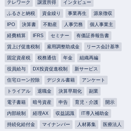
テレワーク
譲渡所得
インタビュー
ふるさと納税
資金繰り
事業再生
源泉徴収
IPO
決算書
不動産
人事労務
個人事業主
経費精算
IFRS
セミナー
有価証券報告書
賃上げ促進税制
雇用調整助成金
リース会計基準
固定資産税
税務通信
年金
組織再編
役員給与
DX投資促進税制
新サービス
住宅ローン控除
デジタル書籍
アンケート
トライアル
退職金
決算早期化
副業
電子書籍
暗号資産
申告
育児・介護
開示
内部統制
経理AX
収益認識
IT導入補助金
持続化給付金
マイナンバー
人材募集
医療法人