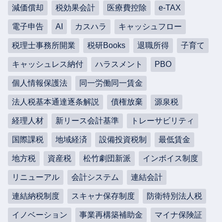
減価償却
税効果会計
医療費控除
e-TAX
電子申告
AI
カスハラ
キャッシュフロー
税理士事務所開業
税研Books
退職所得
子育て
キャッシュレス納付
ハラスメント
PBO
個人情報保護法
同一労働同一賃金
法人税基本通達逐条解説
債権放棄
源泉税
経理人材
新リース会計基準
トレーサビリティ
国際課税
地域経済
設備投資税制
最低賃金
地方税
資産税
松竹劇団新派
インボイス制度
リニューアル
会計システム
連結会計
連結納税制度
スキャナ保存制度
防衛特別法人税
イノベーション
事業再構築補助金
マイナ保険証