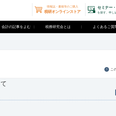
情報誌・書籍等のご購入
セミナー・
税研オンラインストア
を探す、申し
・会計の記事をよむ
税務研究会とは
よくあるご質
こ
？
いて