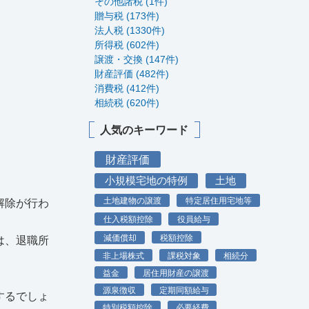
その他諸税 (1件)
贈与税 (173件)
法人税 (1330件)
所得税 (602件)
譲渡・交換 (147件)
財産評価 (482件)
消費税 (412件)
相続税 (620件)
人気のキーワード
財産評価
小規模宅地の特例
土地
土地建物の譲渡
特定居住用宅地等
解除が行わ
仕入税額控除
役員給与
減価償却
税額控除
は、退職所
非上場株式
課税対象
相続分
益金
居住用財産の譲渡
源泉徴収
定期同額給与
するでしょ
特別税額控除
必要経費