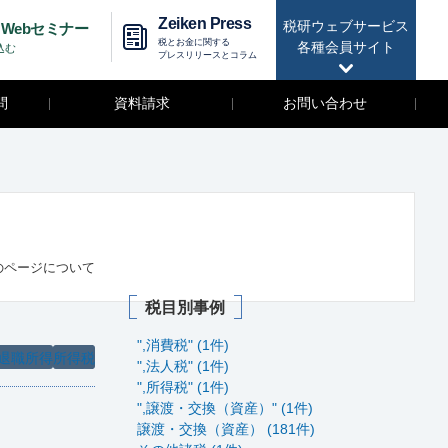
Zeiken Press
税研ウェブサービス
Webセミナー
税とお金に関する
各種会員サイト
込む
プレスリリースとコラム
問
資料請求
お問い合わせ
のページについて
税目別事例
",消費税" (1件)
退職所得
所得税
",法人税" (1件)
",所得税" (1件)
",譲渡・交換（資産）" (1件)
譲渡・交換（資産） (181件)