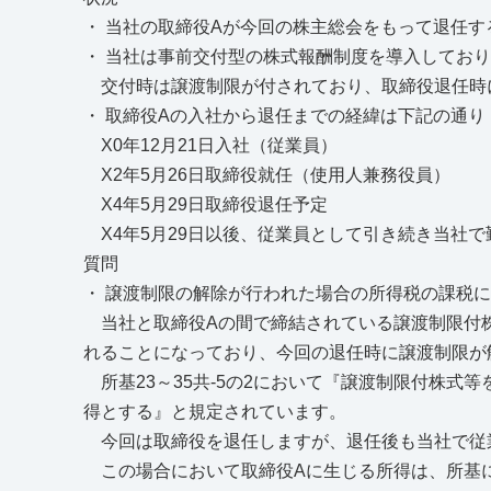
・ 当社の取締役Aが今回の株主総会をもって退任す
・ 当社は事前交付型の株式報酬制度を導入してお
交付時は譲渡制限が付されており、取締役退任時
・ 取締役Aの入社から退任までの経緯は下記の通り
X0年12月21日入社（従業員）
X2年5月26日取締役就任（使用人兼務役員）
X4年5月29日取締役退任予定
X4年5月29日以後、従業員として引き続き当社で
質問
・ 譲渡制限の解除が行われた場合の所得税の課税
当社と取締役Aの間で締結されている譲渡制限付
れることになっており、今回の退任時に譲渡制限が
所基23～35共-5の2において『譲渡制限付株式
得とする』と規定されています。
今回は取締役を退任しますが、退任後も当社で従
この場合において取締役Aに生じる所得は、所基