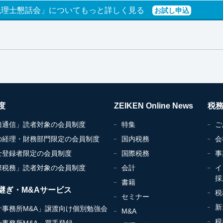
税理士懇話会」についてもっと詳しく見る
お試し申込
度
ZEIKEN Online News
税
務通信」読者対象の会員制度
特集
ご
の経理・財務部門限定の会員制度
国内税務
会
士登録者限定の会員制度
国際税務
事
際税務」読者対象の会員制度
会計
イ
採
書籍
継ぎ・M&Aサービス
税
セミナー
新
計事務所M&A」譲渡向け個別勉強会
M&A
税