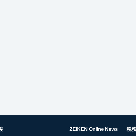
度
ZEIKEN Online News
税