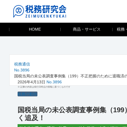
HOME
商品・サービス
税務
税務通信
No.3896
国税当局の未公表調査事例集（199）不正把握のために退職済
2026年4月13日
No.3896
※ 記事の内容は発行日時点の情報に基づくものです
税務の動向
国税当局の未公表調査事例集（19
く追及！