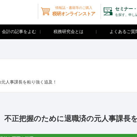
情報誌・書籍等のご購入
セミナー・
税研オンラインストア
を探す、申し
・会計の記事をよむ
税務研究会とは
よくあるご質
の元人事課長を粘り強く追及！
9）不正把握のために退職済の元人事課長