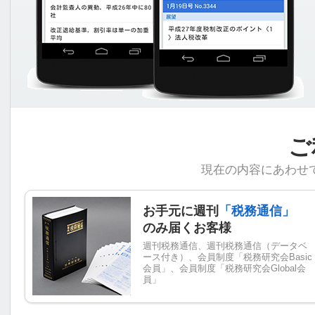
ご
現在の内容にあわせ
お手元に週刊
「税務通信」
のみ届くお客様
週刊税務通信、週刊税務通信（データベ
ース付き）、会員制度「税務研究会Basic
会員」、会員制度「税務研究会Global会
員」