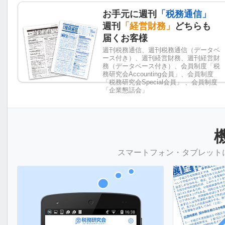
お手元に週刊
「税務通信」
週刊
「経営財務」
どちらも
届くお客様
週刊税務通信、週刊税務通信（データベ
ース付き）、週刊経営財務、週刊経営財
務（データベース付き）、会員制度「税
務研究会Accounting会員」、会員制度
「税務研究会Special会員」 、会員制度
「企業懇話会」
スマートフォン・タブレット