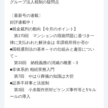
グループ法人税制の疑問点
〔最新号の連載〕
好評連載中！
■税金裁判の動向【今月のポイント】
第170回 マンションの瑕疵問題に基づき一
律に支払われた解決金は 非課税所得か否か
■国税通則法の基本～その仕組みと趣旨につい
て～
第33回 納税義務の消滅の概要－3
■非体系的 相続実務入門
第7回 やはり葬儀の知識は大切
■証券不祥事と法規制
第3回 小糸製作所対ピケンズ事件等と5％ル
ールの導入