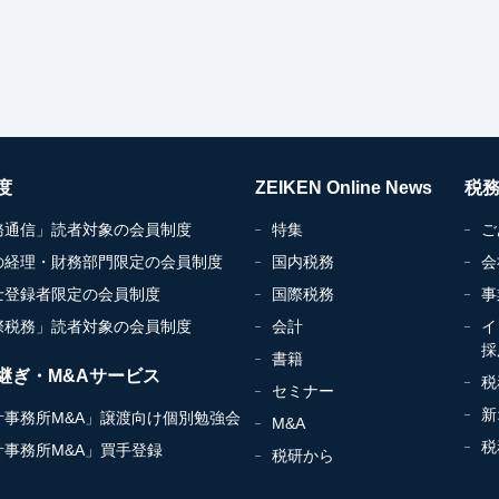
度
ZEIKEN Online News
税
務通信」読者対象の会員制度
特集
ご
の経理・財務部門限定の会員制度
国内税務
会
士登録者限定の会員制度
国際税務
事
際税務」読者対象の会員制度
会計
イ
採
書籍
継ぎ・M&Aサービス
税
セミナー
新
計事務所M&A」譲渡向け個別勉強会
M&A
税
計事務所M&A」買手登録
税研から