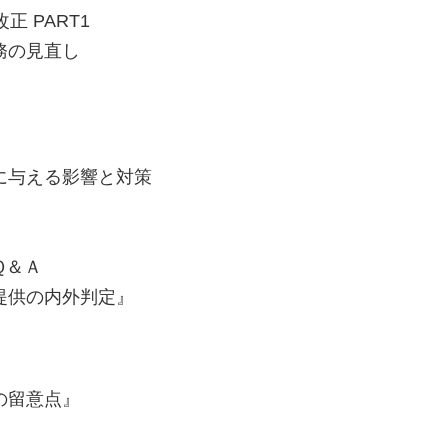
 PART1
務の見直し
に与える影響と対策
Ｑ＆Ａ
提供の内外判定』
の留意点』