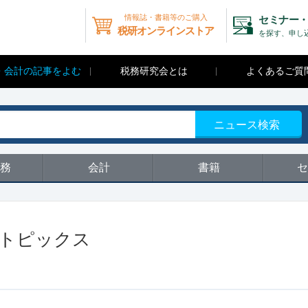
情報誌・書籍等のご購入
セミナー・
税研オンラインストア
を探す、申し
・会計の記事をよむ
税務研究会とは
よくあるご質
ニュース検索
務
会計
書籍
セ
 トピックス