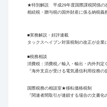
★特別解説 平成29年度国際課税関係の改正
相続税・贈与税の国外財産に係る納税義
■実務解説・好評連載
タックスヘイブン対策税制の改正が企業
■税務相談
消費税：消費税／輸入・輸出・内外判定
『海外支店が受ける電気通信利用役務の
国際税務の相談室★移転価格税制
『関連者間取引が連鎖する場合の文書化