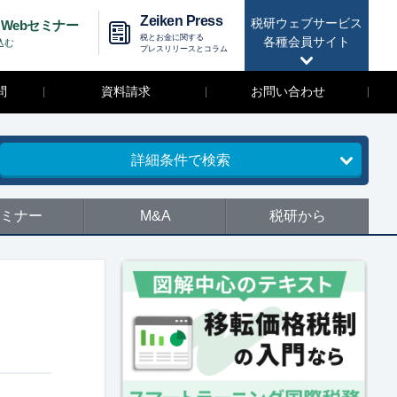
Zeiken Press
税研ウェブサービス
Webセミナー
税とお金に関する
各種会員サイト
込む
プレスリリースとコラム
問
資料請求
お問い合わせ
詳細条件で検索
ミナー
M&A
税研から