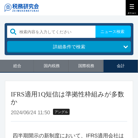
ニュース検索
詳細条件で検索
総合
国内税務
国際税務
会計
IFRS適用1Q短信は準拠性枠組みが多数
か
2024/06/24 11:50
アングル
四半期開示の新制度において、IFRS適用会社は