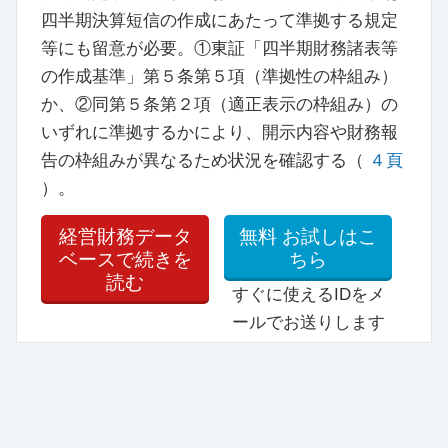
四半期決算短信の作成にあたって準拠する規定
等にも留意が必要。①東証「四半期財務諸表等
の作成基準」第５条第５項（準拠性の枠組み）
か、②同第５条第２項（適正表示の枠組み）の
いずれに準拠するかにより、開示内容や財務報
告の枠組みが異なるため状況を確認する（
４頁
）。
経営財務データ
無料
お試しはこ
ベースで続きを
ちら
読む
すぐに使えるIDをメ
ールでお送りします