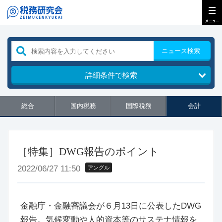
ニュース検索
詳細条件で検索
総合
国内税務
国際税務
会計
［特集］DWG報告のポイント
2022/06/27 11:50
アングル
金融庁・金融審議会が６月13日に公表したDWG
報告。気候変動や人的資本等のサステナ情報を