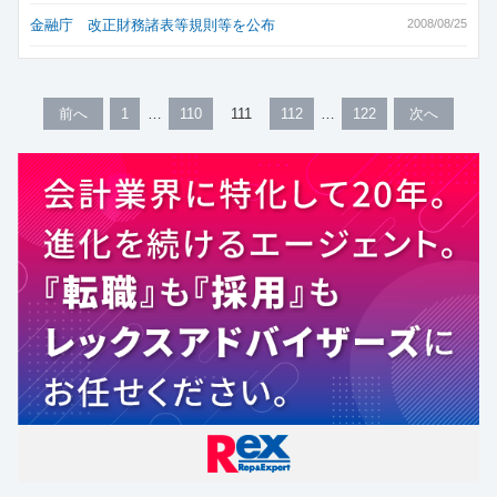
金融庁 改正財務諸表等規則等を公布
2008/08/25
前へ
1
110
111
112
122
次へ