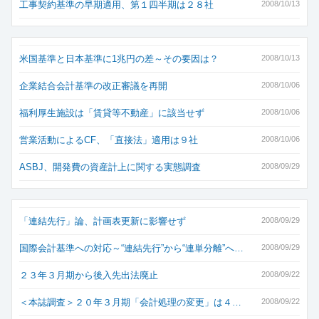
工事契約基準の早期適用、第１四半期は２８社
2008/10/13
米国基準と日本基準に1兆円の差～その要因は？
2008/10/13
企業結合会計基準の改正審議を再開
2008/10/06
福利厚生施設は「賃貸等不動産」に該当せず
2008/10/06
営業活動によるCF、「直接法」適用は９社
2008/10/06
ASBJ、開発費の資産計上に関する実態調査
2008/09/29
「連結先行」論、計画表更新に影響せず
2008/09/29
国際会計基準への対応～“連結先行”から“連単分離”へ…
2008/09/29
２３年３月期から後入先出法廃止
2008/09/22
＜本誌調査＞２０年３月期「会計処理の変更」は４…
2008/09/22