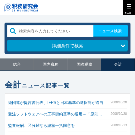
ニュース検索
詳細条件で検索
総合
国内税務
国際税務
会計
会計
ニュース記事一覧
経団連が提言書公表、IFRSと日本基準の選択制が適当
2008/10/20
受注ソフトウェアへの工事契約基準の適用～「原則…
2008/10/20
監査報酬、区分難なら総額一括同意を
2008/10/13