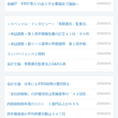
金融庁 IFRS“導入”のあり方を審議会で議論へ
2008/09/22
＜スペシャル・インタビュー＞「有限責任」監査法…
2008/09/15
＜本誌調査＞第１四半期報告書の訂正４１社・６０件
2008/09/15
＜本誌調査＞新リース基準の早期適用 第１四半期…
2008/09/15
コンバージェンスと税制
2008/09/08
会計士協 有限責任監査法人Q&A公表
2008/09/08
会計士協 日本にもIFRS採用の選択肢を
2008/09/08
「全社的統制」の評価項目は実施基準の「４２項目…
2008/09/01
内部統制初年度のコスト １億円以上が６５％
2008/09/01
四半期発表の平均所要日数は３４７日
2008/09/01