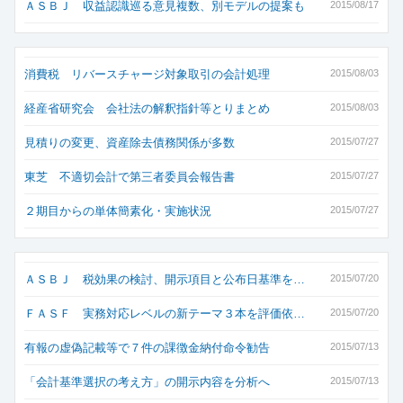
ＡＳＢＪ 収益認識巡る意見複数、別モデルの提案も
2015/08/17
消費税 リバースチャージ対象取引の会計処理
2015/08/03
経産省研究会 会社法の解釈指針等とりまとめ
2015/08/03
見積りの変更、資産除去債務関係が多数
2015/07/27
東芝 不適切会計で第三者委員会報告書
2015/07/27
２期目からの単体簡素化・実施状況
2015/07/27
ＡＳＢＪ 税効果の検討、開示項目と公布日基準を…
2015/07/20
ＦＡＳＦ 実務対応レベルの新テーマ３本を評価依…
2015/07/20
有報の虚偽記載等で７件の課徴金納付命令勧告
2015/07/13
「会計基準選択の考え方」の開示内容を分析へ
2015/07/13