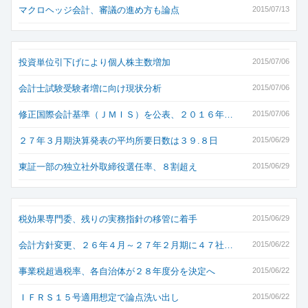
マクロヘッジ会計、審議の進め方も論点
2015/07/13
投資単位引下げにより個人株主数増加
2015/07/06
会計士試験受験者増に向け現状分析
2015/07/06
修正国際会計基準（ＪＭＩＳ）を公表、２０１６年…
2015/07/06
２７年３月期決算発表の平均所要日数は３９.８日
2015/06/29
東証一部の独立社外取締役選任率、８割超え
2015/06/29
税効果専門委、残りの実務指針の移管に着手
2015/06/29
会計方針変更、２６年４月～２７年２月期に４７社…
2015/06/22
事業税超過税率、各自治体が２８年度分を決定へ
2015/06/22
ＩＦＲＳ１５号適用想定で論点洗い出し
2015/06/22