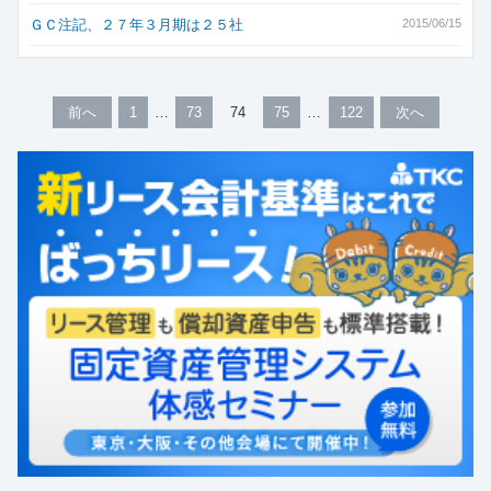
ＧＣ注記、２７年３月期は２５社
2015/06/15
前へ
1
73
74
75
122
次へ