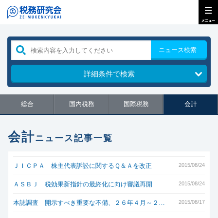
ニュース検索
詳細条件で検索
総合
国内税務
国際税務
会計
会計
ニュース記事一覧
ＪＩＣＰＡ 株主代表訴訟に関するＱ＆Ａを改正
2015/08/24
ＡＳＢＪ 税効果新指針の最終化に向け審議再開
2015/08/24
本誌調査 開示すべき重要な不備、２６年４月～２…
2015/08/17