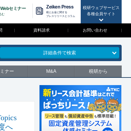
Zeiken Press
税研ウェブサービス
Webセミナー
税とお金に関する
各種会員サイト
込む
プレスリリースとコラム
問
資料請求
お問い合わせ
詳細条件で検索
ミナー
M&A
税研から
ics
度へ