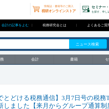
情報誌・書籍等のご購入
セミナー・
税研オンラインストア
を探す、申し
・会計の記事をよむ
税務研究会とは
よくあるご質
ニュース検索
務
会計
書籍
セ
でとどける税務通信】3月7日号の税務Top
新しました【来月からグループ通算制