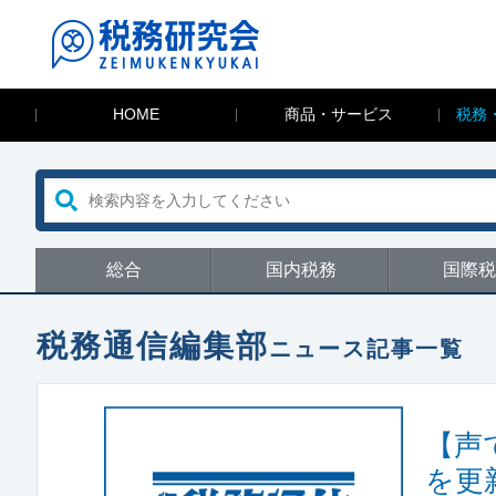
HOME
商品・サービス
税務
総合
国内税務
国際税
税務通信編集部
ニュース記事一覧
【声
を更