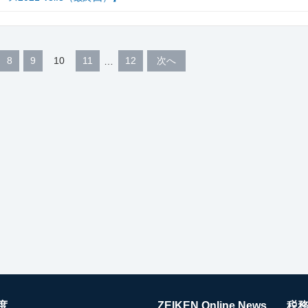
8
9
10
11
12
次へ
度
ZEIKEN Online News
税