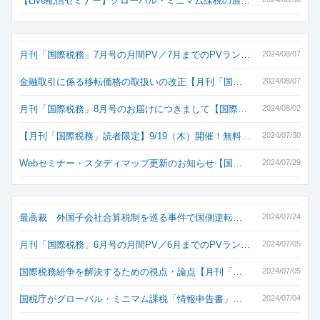
【Live配信セミナー】グローバル・ミニマム課税の適…
月刊「国際税務」7月号の月間PV／7月までのPVラン…
2024/08/07
金融取引に係る移転価格の取扱いの改正【月刊「国…
2024/08/07
月刊「国際税務」8月号のお届けにつきまして【国際…
2024/08/02
【月刊「国際税務」読者限定】9/19（木）開催！無料…
2024/07/30
Webセミナー・スタディマップ更新のお知らせ【国…
2024/07/29
最高裁 外国子会社合算税制を巡る事件で国側逆転…
2024/07/24
月刊「国際税務」6月号の月間PV／6月までのPVラン…
2024/07/05
国際税務紛争を解決するための視点・論点【月刊「…
2024/07/05
国税庁がグローバル・ミニマム課税「情報申告書」…
2024/07/04