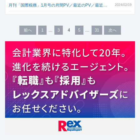
月刊「国際税務」1月号の月間PV／最近のPV／最近…
2024/02/19
前へ
1
3
4
5
31
次へ