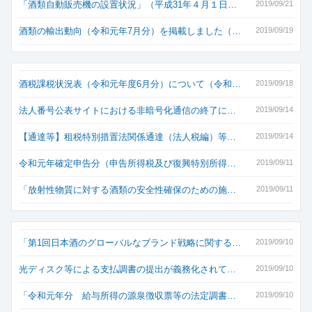
「酒類自動販売機の設置状況」（平成31年４月１日…
2019/09/21
酒類の輸出動向（令和元年7月分）を掲載しました（…
2019/09/19
酒税課税状況表（令和元年度6月分）について（令和…
2019/09/18
法人番号公表サイトにおける非暗号化通信の終了に…
2019/09/14
【通達等】租税特別措置法関係通達（法人税編）等…
2019/09/14
令和元年確定申告分（申告所得税及び復興特別所得…
2019/09/11
「放射性物質に対する酒類の安全性確保のための施…
2019/09/11
「第1回日本酒のグローバルなブランド戦略に関する…
2019/09/10
光ディスク等による支払調書の提出が義務化されて…
2019/09/10
「令和元年分 給与所得の源泉徴収票等の法定調書…
2019/09/10