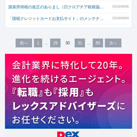
源泉所得税の改正のあらまし（日クロアチア租税協…
2019/09/06
「国税クレジットカードお支払サイト」のメンテナ…
2019/09/04
前へ
1
29
30
31
80
次へ