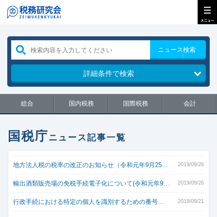
ニュース検索
詳細条件で検索
総合
国内税務
国際税務
会計
国税庁
ニュース記事一覧
地方法人税の税率の改正のお知らせ（令和元年9月25…
2019/09/26
輸出酒類販売場の免税手続電子化について(令和元年9…
2019/09/26
行政手続における特定の個人を識別するための番号…
2019/09/21