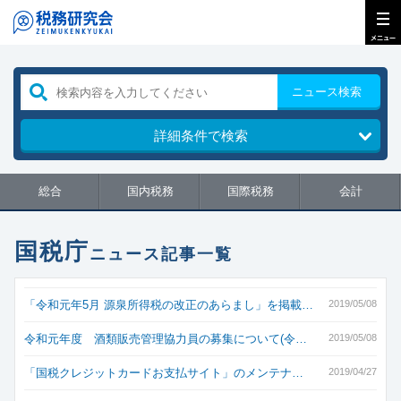
ニュース検索
詳細条件で検索
総合
国内税務
国際税務
会計
国税庁
ニュース記事一覧
「令和元年5月 源泉所得税の改正のあらまし」を掲載…
2019/05/08
令和元年度 酒類販売管理協力員の募集について(令…
2019/05/08
「国税クレジットカードお支払サイト」のメンテナ…
2019/04/27