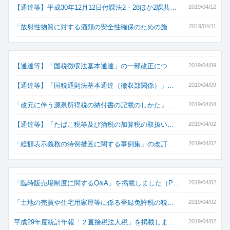
【通達等】平成30年12月12日付課法2－28ほか2課共…
2019/04/12
「放射性物質に対する酒類の安全性確保のための施…
2019/04/11
【通達等】「国税徴収法基本通達」の一部改正につ…
2019/04/09
【通達等】「国税通則法基本通達（徴収部関係）」…
2019/04/09
「改元に伴う源泉所得税の納付書の記載のしかた」…
2019/04/04
【通達等】「たばこ税等及び酒税の加算税の取扱い…
2019/04/02
「総額表示義務の特例措置に関する事例集」の改訂…
2019/04/02
「臨時販売場制度に関するQ&A」を掲載しました（P…
2019/04/02
「土地の売買や住宅用家屋等に係る登録免許税の税…
2019/04/02
平成29年度統計年報「２直接税法人税」を掲載しま…
2019/04/02