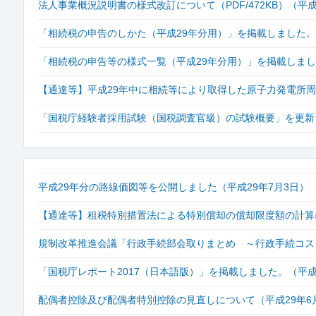
法人事業概況説明書の様式改訂について（PDF/472KB）（平成
「相続税の申告のしかた（平成29年分用）」を掲載しました。（
「相続税の申告等の様式一覧（平成29年分用）」を掲載しまし
【通達等】平成29年中に相続等により取得した原子力発電所
「国税庁経験者採用試験（国税調査官級）の試験概要」を更新し
平成29年分の路線価図等を公開しました（平成29年7月3日）
【通達等】租税特別措置法による特別償却の償却限度額の計算に
規制改革推進会議「行政手続部会取りまとめ ～行政手続コスト
「国税庁レポート2017（日本語版）」を掲載しました。（平成2
配偶者控除及び配偶者特別控除の見直しについて（平成29年6月