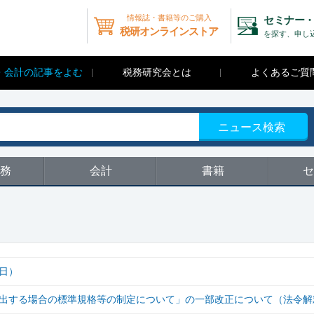
情報誌・書籍等のご購入
セミナー・
税研オンラインストア
を探す、申し
・会計の記事をよむ
税務研究会とは
よくあるご質
ニュース検索
務
会計
書籍
セ
1日）
出する場合の標準規格等の制定について」の一部改正について（法令解