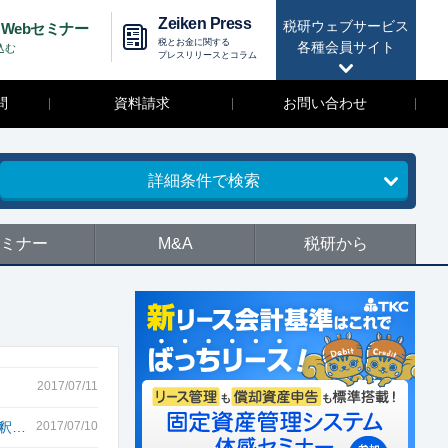
Zeiken Press
税研ウェブサービス
Webセミナー
税とお金に関する
各種会員サイト
込む
プレスリリースとコラム
問
資料請求
お問い合わせ
詳細条件で検索
ミナー
M&A
税研から
2017/07/11
釈…
2017/07/10