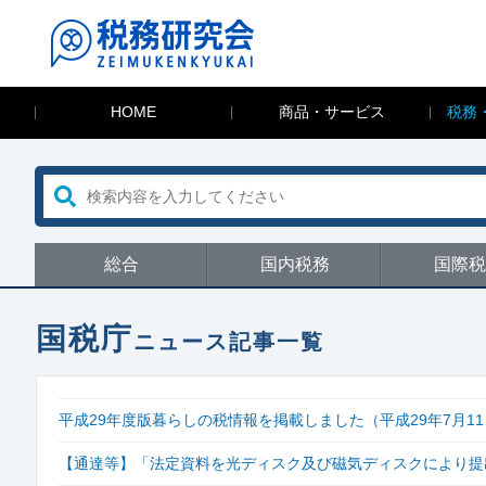
HOME
商品・サービス
税務
総合
国内税務
国際税
国税庁
ニュース記事一覧
平成29年度版暮らしの税情報を掲載しました（平成29年7月1
【通達等】「法定資料を光ディスク及び磁気ディスクにより提