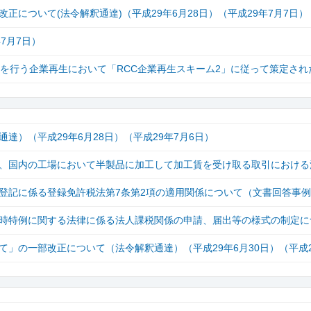
について(法令解釈通達)（平成29年6月28日）（平成29年7月7日）
7月7日）
を行う企業再生において「RCC企業再生スキーム2」に従って策定され
）（平成29年6月28日）（平成29年7月6日）
、国内の工場において半製品に加工して加工賃を受け取る取引における
登記に係る登録免許税法第7条第2項の適用関係について（文書回答事
時特例に関する法律に係る法人課税関係の申請、届出等の様式の制定に
」の一部改正について（法令解釈通達）（平成29年6月30日）（平成2