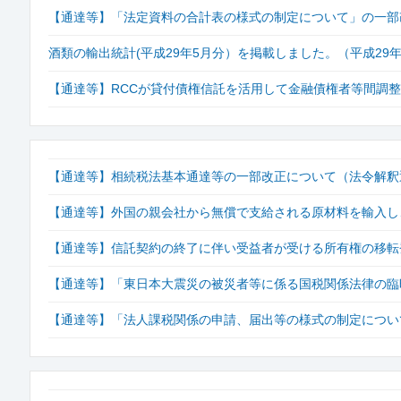
【通達等】「法定資料の合計表の様式の制定について」の一部改正
酒類の輸出統計(平成29年5月分）を掲載しました。（平成29年
【通達等】RCCが貸付債権信託を活用して金融債権者等間調整
【通達等】相続税法基本通達等の一部改正について（法令解釈通達
【通達等】外国の親会社から無償で支給される原材料を輸入し
【通達等】信託契約の終了に伴い受益者が受ける所有権の移転
【通達等】「東日本大震災の被災者等に係る国税関係法律の臨
【通達等】「法人課税関係の申請、届出等の様式の制定について