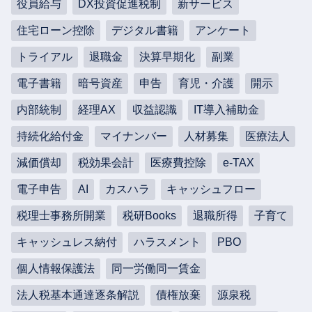
役員給与
DX投資促進税制
新サービス
住宅ローン控除
デジタル書籍
アンケート
トライアル
退職金
決算早期化
副業
電子書籍
暗号資産
申告
育児・介護
開示
内部統制
経理AX
収益認識
IT導入補助金
持続化給付金
マイナンバー
人材募集
医療法人
減価償却
税効果会計
医療費控除
e-TAX
電子申告
AI
カスハラ
キャッシュフロー
税理士事務所開業
税研Books
退職所得
子育て
キャッシュレス納付
ハラスメント
PBO
個人情報保護法
同一労働同一賃金
法人税基本通達逐条解説
債権放棄
源泉税