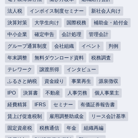
法人税
インボイス制度セミナー
新社会人向け
決算対策
大学生向け
国際税務
補助金・給付金
中小企業
確定申告
会計処理
管理会計
グループ通算制度
会社組織
イベント
判例
年末調整
無料ダウンロード資料
税務調査
テレワーク
譲渡所得
インタビュー
ふるさと納税
資金繰り
事業再生
源泉徴収
IPO
決算書
不動産
人事労務
個人事業主
経費精算
IFRS
セミナー
有価証券報告書
賃上げ促進税制
雇用調整助成金
リース会計基準
固定資産税
税務通信
年金
組織再編