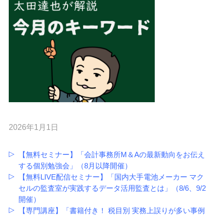
2026年1月1日
【無料セミナー】「会計事務所M＆Aの最新動向をお伝え
する個別勉強会」（8月以降開催）
【無料LIVE配信セミナー】「国内大手電池メーカー マク
セルの監査室が実践するデータ活用監査とは」（8/6、9/2
開催）
【専門講座】「書籍付き！ 税目別 実務上誤りが多い事例