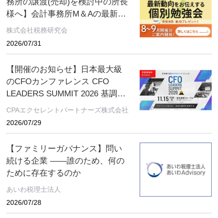
務所の譲渡(売却)を検討中の所長
様へ】会計事務所M＆Aの最新動
向をお伝えする無料個別勉強会
株式会社税務研究会
（限定特典付き）にぜひご参加
2026/07/31
ください。 ～好評につき全国各
地で開催中！～
【開催のお知らせ】日本最大級
のCFOカンファレンス CFO
LEADERS SUMMIT 2026 基調講
演にソフトバンクグループCFO
CPAエクセレントパートナーズ株式会社
の後藤芳光氏の登壇が決定
2026/07/29
【ファミリーガバナンス】問い
続ける企業 ――誰のため、何の
ために存在するのか
あいわ税理士法人
2026/07/28