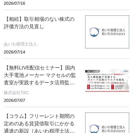
日（月）まで
2026/07/16
【相続】取引相場のない株式の
評価方法の見直し
あいわ税理士法人
2026/07/14
【無料LIVE配信セミナー】国内
大手電池メーカー マクセルの監
査室が実践するデータ活用監査
とは ～８月６日(木)、９月２日
株式会社TKC
(水) ２日間限定配信～
2026/07/07
【コラム】フリーレント期間の
定めのある賃貸借取引にかかる
通達の新設［あいわ税理士法人