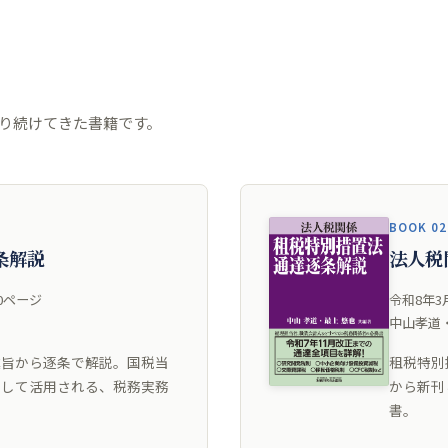
り続けてきた書籍です。
BOOK 0
条解説
法人税
00ページ
令和8年3月
中山孝道
趣旨から逐条で解説。国税当
租税特別
として活用される、税務実務
から新刊
書。