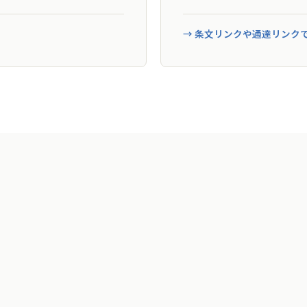
→ 条文リンクや通達リンク