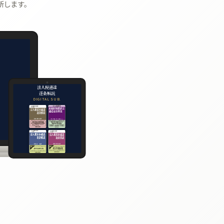
新します。
法人税通達
逐条解説
DIGITAL SUB.