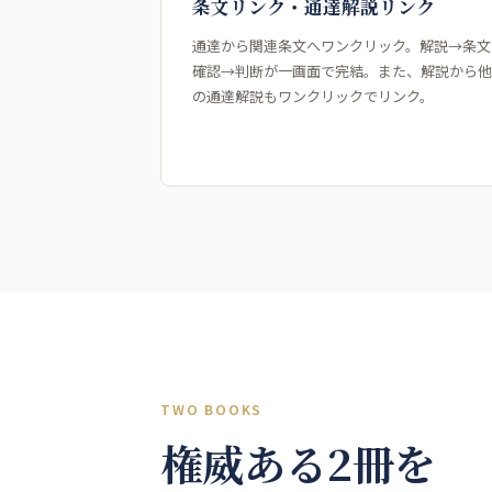
条文リンク・通達解説リンク
通達から関連条文へワンクリック。解説→条文
確認→判断が一画面で完結。また、解説から他
の通達解説もワンクリックでリンク。
TWO BOOKS
権威ある2冊を