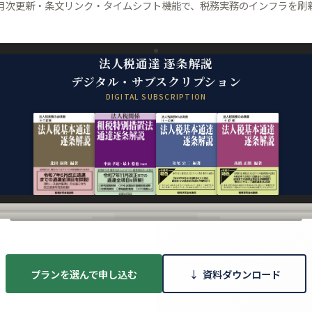
月次更新・条文リンク・タイムシフト機能で、税務実務のインフラを刷
法人税通達 逐条解説
デジタル・サブスクリプション
DIGITAL SUBSCRIPTION
プランを選んで申し込む
↓
資料ダウンロード