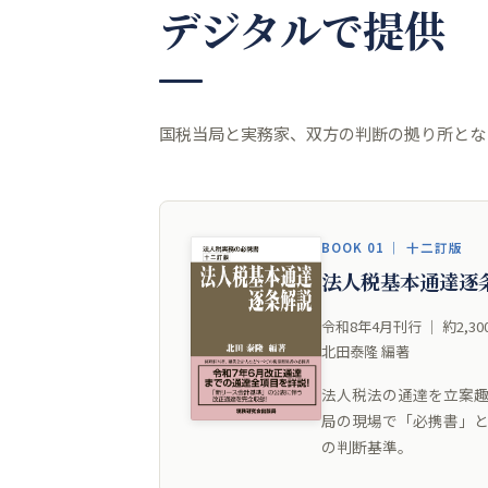
デジタルで提供
国税当局と実務家、双方の判断の拠り所とな
BOOK 01 ｜ 十二訂版
法人税基本通達逐
令和8年4月刊行 ｜ 約2,3
北田泰隆 編著
法人税法の通達を立案
局の現場で「必携書」
の判断基準。