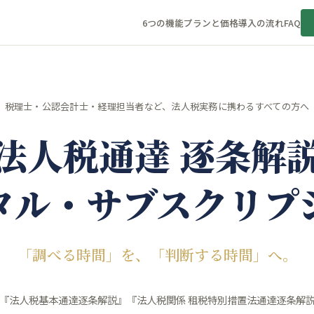
6つの機能
プランと価格
導入の流れ
FAQ
税理士・公認会計士・経理担当者など、法人税実務に携わるすべての方へ
法人税通達 逐条解
タル・サブスクリプ
「調べる時間」を、「判断する時間」へ。
『法人税基本通達逐条解説』『法人税関係 租税特別措置法通達逐条解