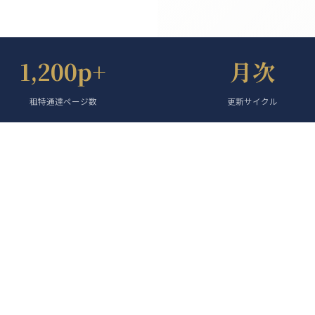
1,200p+
月次
租特通達ページ数
更新サイクル