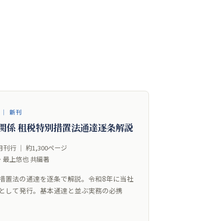
2 ｜ 新刊
関係 租税特別措置法通達逐条解説
刊行 ｜ 約1,300ページ
・最上悠也 共編著
措置法の通達を逐条で解説。令和8年に当社
として発行。基本通達と並ぶ実務の必携