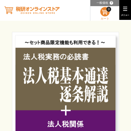
一般価格
？
0
カート