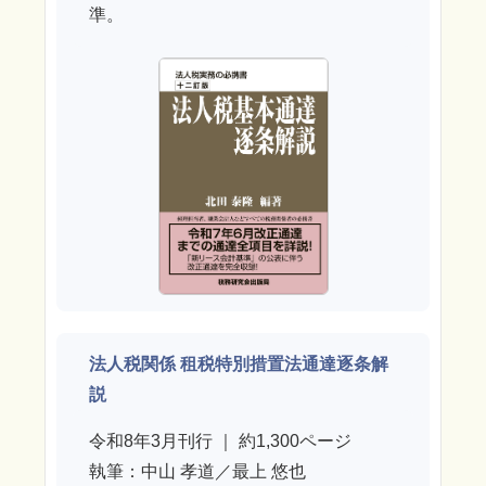
準。
法人税関係 租税特別措置法通達逐条解
説
令和8年3月刊行 ｜ 約1,300ページ
執筆：中山 孝道／最上 悠也