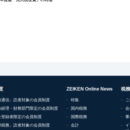
度
ZEIKEN Online News
税
務通信」読者対象の会員制度
特集
ご
の経理・財務部門限定の会員制度
国内税務
会
士登録者限定の会員制度
国際税務
事
際税務」読者対象の会員制度
会計
イ