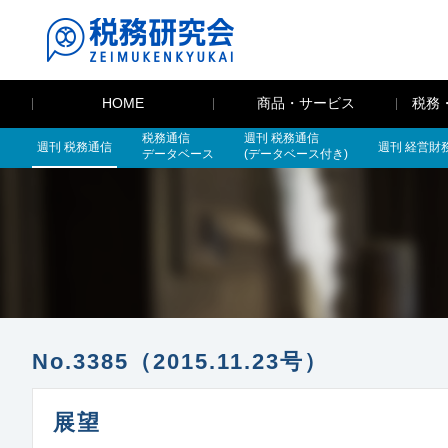
HOME
商品・サービス
税務
税務通信
週刊 税務通信
週刊 税務通信
週刊 経営財
データベース
(データベース付き)
No.3385（2015.11.23号）
展望