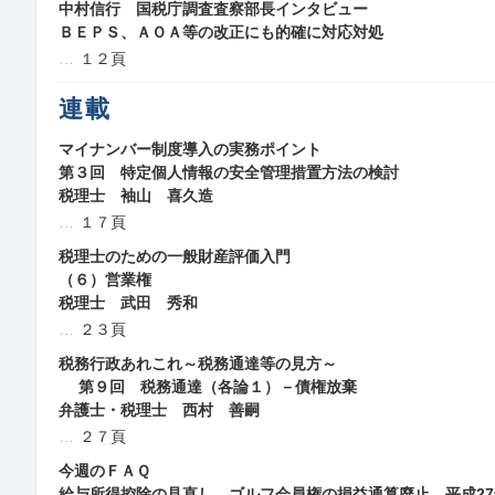
中村信行 国税庁調査査察部長インタビュー
ＢＥＰＳ、ＡＯＡ等の改正にも的確に対応対処
１２頁
連載
マイナンバー制度導入の実務ポイント
第３回 特定個人情報の安全管理措置方法の検討
税理士 袖山 喜久造
１７頁
税理士のための一般財産評価入門
（６）営業権
税理士 武田 秀和
２３頁
税務行政あれこれ～税務通達等の見方～
第９回 税務通達（各論１）－債権放棄
弁護士・税理士 西村 善嗣
２７頁
今週のＦＡＱ
給与所得控除の見直し、ゴルフ会員権の損益通算廃止、平成2