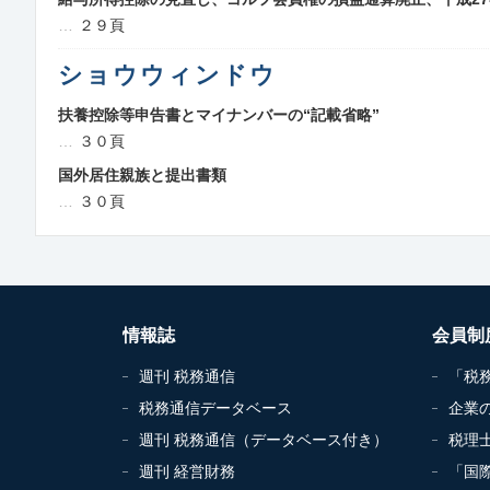
２９頁
ショウウィンドウ
扶養控除等申告書とマイナンバーの“記載省略”
３０頁
国外居住親族と提出書類
３０頁
情報誌
会員制
週刊 税務通信
「税
税務通信データベース
企業
週刊 税務通信（データベース付き）
税理
週刊 経営財務
「国