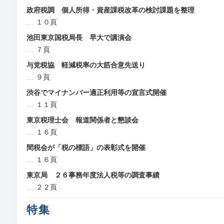
政府税調 個人所得・資産課税改革の検討課題を整理
１０頁
池田東京国税局長 早大で講演会
７頁
与党税協 軽減税率の大筋合意先送り
９頁
渋谷でマイナンバー適正利用等の宣言式開催
１１頁
東京税理士会 報道関係者と懇談会
１６頁
間税会が「税の標語」の表彰式を開催
１６頁
東京局 ２６事務年度法人税等の調査事績
２２頁
特集