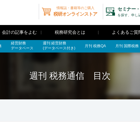
情報誌・書籍等のご購入
セミナー・
税研オンラインストア
を探す、申し
・会計の記事をよむ
税務研究会とは
よくあるご質
経営財務
週刊 経営財務
務
月刊 税務QA
月刊 国際税務
データベース
(データベース付き)
週刊 税務通信 目次