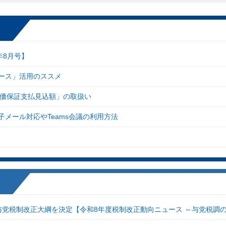
年8月号】
ース」活用のススメ
残価保証支払見込額」の取扱い
メール対応やTeams会議の利用方法
与党税制改正大綱を決定【令和8年度税制改正動向ニュース ～与党税調