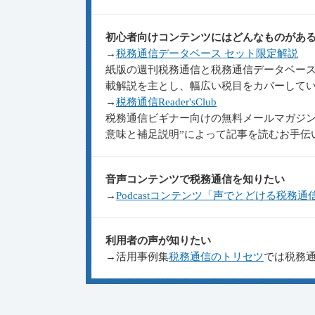
初心者向けコンテンツにはどんなものがあ
→
税務通信データベース セット限定解説
紙版の週刊税務通信と税務通信データベー
載解説を主とし、幅広い税目をカバーしてい
→
税務通信Reader'sClub
税務通信ビギナー向けの無料メールマガジン
意味と補足説明”によって記事を読むお手伝
音声コンテンツで税務通信を知りたい
→
Podcastコンテンツ「声でとどける税務通
利用者の声が知りたい
→活用事例集
税務通信のトリセツ
では税務