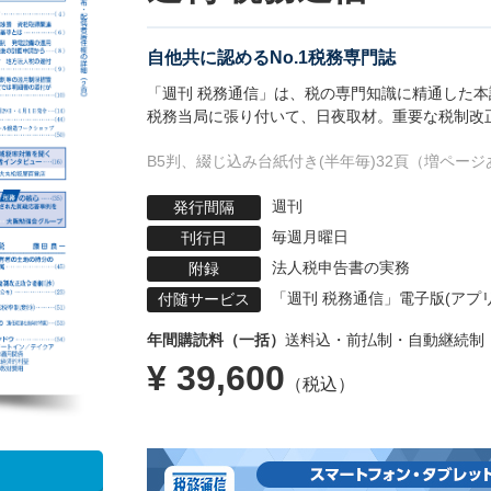
自他共に認めるNo.1税務専門誌
「週刊 税務通信」は、税の専門知識に精通した
税務当局に張り付いて、日夜取材。重要な税制改
B5判、綴じ込み台紙付き(半年毎)
32頁（増ページ
週刊
発行間隔
毎週月曜日
刊行日
法人税申告書の実務
附録
「週刊 税務通信」電子版(アプ
付随サービス
年間購読料（一括）
送料込・前払制・自動継続制
¥ 39,600
（税込）