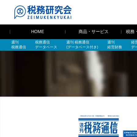
HOME
商品・サービス
税務
週刊
税務通信
週刊 税務通信
週刊
経
税務通信
データベース
(データベース付き)
経営財務
デ