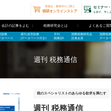
情報誌・書籍等のご購入
セミナー・
税研オンラインストア
を探す、申し
・会計の記事をよむ
税務研究会とは
よくあるご質
営財務
週刊 経営財務
月刊
国際税務研究会
国際税
ータベース
(データベース付き)
税務QA
読者会員
データ
週刊 税務通信
税のスペシャリストのあらゆる欲求を満たす
週刊 税務通信