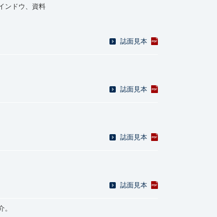
インドウ、資料
誌面見本
誌面見本
誌面見本
誌面見本
介。