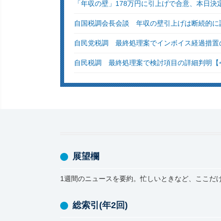
「年収の壁」178万円に引上げで合意、本日決
自国税調会長会談 年収の壁引上げは断続的に
自民党税調 最終処理案でインボイス経過措置
自民税調 最終処理案で検討項目の詳細判明【
展望欄
1週間のニュースを要約。忙しいときなど、ここだ
総索引(年2回)