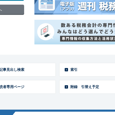
へ
記事見出し検索
索引
読者専用ページ
附録 引替え予定