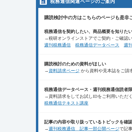
税務通信関連ページのご案内
購読検討中の方はこちらのページも是非
税務通信を契約したい、商品概要を知りた
→税研オンラインストアでご契約・ご確認
週刊税務通信
税務通信データベース
週
購読検討のための資料がほしい
→
資料請求ページ
から資料や見本誌をご請
税務通信データベース・週刊税務通信読者
→資料請求をしてお試しIDをご利用いただ
税務通信テキスト講座
記事の内容や取り扱っているトピックを確
→
週刊税務通信 記事一部公開ページ
で記