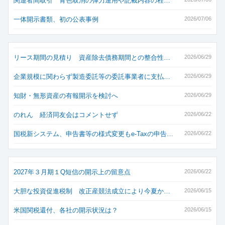
関連者間取引 青色取消の弾力運用や記載内容の程…
一体開示書類、初の公表事例
2026/07/06
リース期間の見積り 資産除去債務期間との整合性…
2026/06/29
企業規模に関わらず製造委託等の委託事業者に支払…
2026/06/29
知財・無形資産の有報開示を検討へ
2026/06/29
のれん 経済同友会はコメントせず
2026/06/22
国税新システム、申告書等の様式変更もe-Taxの申告…
2026/06/22
2027年３月期１Q短信の開示上の留意点
2026/06/22
大胆な投資促進税制 改正産競法成立により今夏か…
2026/06/15
米国関税還付、各社の開示状況は？
2026/06/15