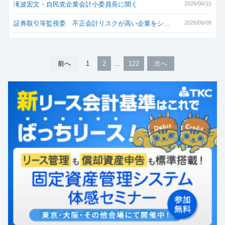
滝波宏文・自民党企業会計小委員長に聞く
2026/06/15
証券取引等監視委 不正会計リスクが高い企業をシ…
2026/06/08
前へ
1
2
122
次へ