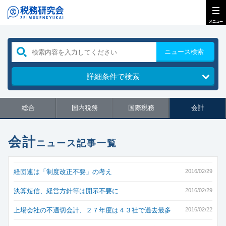
ニュース検索
詳細条件で検索
総合
国内税務
国際税務
会計
会計
ニュース記事一覧
経団連は「制度改正不要」の考え
2016/02/29
決算短信、経営方針等は開示不要に
2016/02/29
上場会社の不適切会計、２７年度は４３社で過去最多
2016/02/22