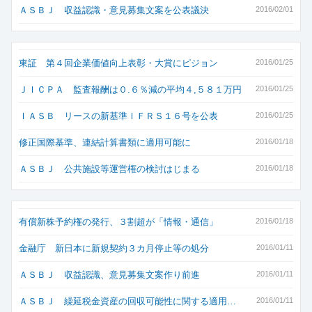
ＡＳＢＪ 収益認識・意見募集文案を公表議決
2016/02/01
東証 第４回企業価値向上表彰・大賞にピジョン
2016/01/25
ＪＩＣＰＡ 監査報酬は０.６％減の平均４,５８１万円
2016/01/25
ＩＡＳＢ リースの新基準ＩＦＲＳ１６号を公表
2016/01/25
修正国際基準、連結計算書類に適用可能に
2016/01/18
ＡＳＢＪ 公共施設等運営権の検討はじまる
2016/01/18
有償新株予約権の発行、３割超が「情報・通信」
2016/01/18
金融庁 新日本に新規契約３カ月停止等の処分
2016/01/11
ＡＳＢＪ 収益認識、意見募集文案作り前進
2016/01/11
ＡＳＢＪ 繰延税金資産の回収可能性に関する適用…
2016/01/11