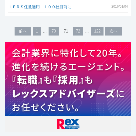
ＩＦＲＳ任意適用 １００社目前に
2016/01/04
前へ
1
70
71
72
122
次へ