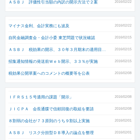
ＡＳＢＪ 評価性引当額の内訳の開示方法で２案
2016/02/22
マイナス金利、会計実務にも波及
2016/02/22
自民金融調査会・会計小委 東芝問題で状況確認
2016/02/15
ＡＳＢＪ 税効果の開示、３０年３月期末の適用目…
2016/02/15
招集通知情報の発送前Ｗｅｂ開示、３３％が実施
2016/02/15
税効果公開草案へのコメントの概要等を公表
2016/02/08
ＩＦＲＳ１５号適用の課題「開示」
2016/02/08
ＪＩＣＰＡ 会長通牒で信頼回復の取組を要請
2016/02/08
８割弱の会社が７３原則のうち９割以上実施
2016/02/01
ＡＳＢＪ リスク分担型ＤＢ導入の論点を整理
2016/02/01