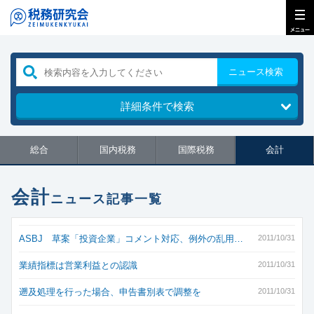
ニュース検索
詳細条件で検索
総合
国内税務
国際税務
会計
会計
ニュース記事一覧
ASBJ 草案「投資企業」コメント対応、例外の乱用…
2011/10/31
業績指標は営業利益との認識
2011/10/31
遡及処理を行った場合、申告書別表で調整を
2011/10/31