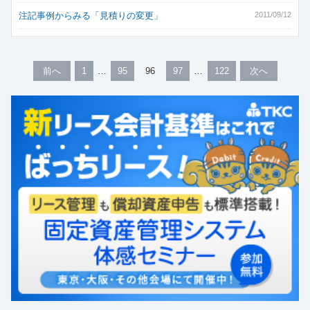
注記事例からみる「見積りの変更」
2011/09/12
前へ
1
95
96
97
122
次へ