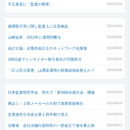
不正発見に「監査の限界」
2011/10/03
循環取引等に関し監査人に注意喚起
2011/10/03
山崎会長 2012年に適用判断を
2011/09/26
会計士協、企業内会計士のネットワーク化推進
2011/09/26
100社超でインサイダー取引発生の可能性大
2011/09/26
「計上区分変更」は遡及適用か財務諸表組替えか？
2011/09/26
日本監査研究学会 明大で「第34回全国大会」開催
2011/09/19
東証１・２部メーカーの６割で為替差損発生
2011/09/19
災害損失引当金を第１四半期で戻入
2011/09/19
法務省 会社法施行規則等の一部改正で省令案公表
2011/09/12