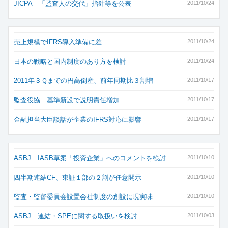
JICPA 「監査人の交代」指針等を公表
2011/10/24
売上規模でIFRS導入準備に差
2011/10/24
日本の戦略と国内制度のあり方を検討
2011/10/24
2011年３Ｑまでの円高倒産、前年同期比３割増
2011/10/17
監査役協 基準新設で説明責任増加
2011/10/17
金融担当大臣談話が企業のIFRS対応に影響
2011/10/17
ASBJ IASB草案「投資企業」へのコメントを検討
2011/10/10
四半期連結CF、東証１部の２割が任意開示
2011/10/10
監査・監督委員会設置会社制度の創設に現実味
2011/10/10
ASBJ 連結・SPEに関する取扱いを検討
2011/10/03