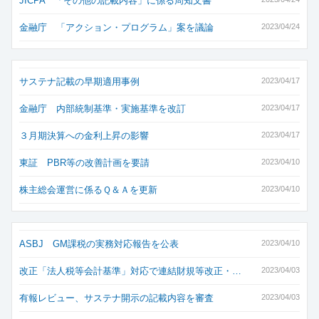
JICPA 「その他の記載内容」に係る周知文書
金融庁 「アクション・プログラム」案を議論
2023/04/24
サステナ記載の早期適用事例
2023/04/17
金融庁 内部統制基準・実施基準を改訂
2023/04/17
３月期決算への金利上昇の影響
2023/04/17
東証 PBR等の改善計画を要請
2023/04/10
株主総会運営に係るＱ＆Ａを更新
2023/04/10
ASBJ GM課税の実務対応報告を公表
2023/04/10
改正「法人税等会計基準」対応で連結財規等改正・…
2023/04/03
有報レビュー、サステナ開示の記載内容を審査
2023/04/03