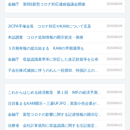
金融庁 第8回新型コロナ対応連絡協議会開催
2020/06/29
JICPA手塚会長 コロナ対応やKAMについて言及
2020/06/29
本誌調査 コロナ追加情報の開示状況・推移
2020/06/29
３月期有報の提出始まる KAMの早期適用も
2020/06/22
金融庁 収益認識基準等に対応した改正財規等を公布
2020/06/22
子会社株式減損に伴うのれん一括償却、特損計上の…
2020/06/22
これからはじめる経済教室 第１回 IMFの経済予測…
2020/06/16
注目集まるKAM開示～三菱UFJFG，英国小売企業が…
2020/06/15
金融庁 新型コロナの影響に関する記述情報の開示Q…
2020/06/15
法務省 会社計算規則に収益認識に関する注記規定…
2020/06/15