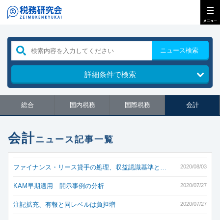
ニュース検索
詳細条件で検索
総合
国内税務
国際税務
会計
会計
ニュース記事一覧
ファイナンス・リース貸手の処理、収益認識基準と…
2020/08/03
KAM早期適用 開示事例の分析
2020/07/27
注記拡充、有報と同レベルは負担増
2020/07/27