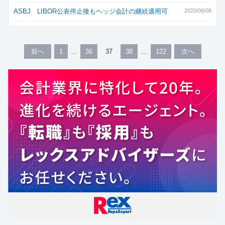
ASBJ LIBOR公表停止後もヘッジ会計の継続適用可
2020/06/08
前へ
1
36
37
38
122
次へ