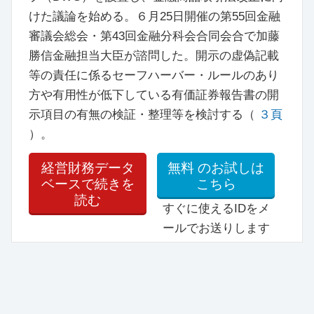
けた議論を始める。６月25日開催の第55回金融
審議会総会・第43回金融分科会合同会合で加藤
勝信金融担当大臣が諮問した。開示の虚偽記載
等の責任に係るセーフハーバー・ルールのあり
方や有用性が低下している有価証券報告書の開
示項目の有無の検証・整理等を検討する（
３頁
）。
経営財務データ
無料
のお試しは
ベースで続きを
こちら
読む
すぐに使えるIDをメ
ールでお送りします