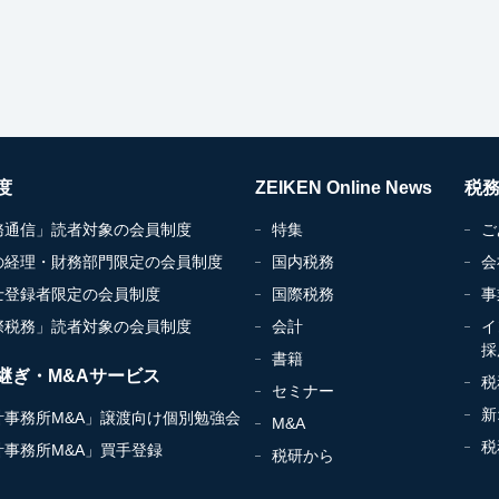
度
ZEIKEN Online News
税
務通信」読者対象の会員制度
特集
ご
の経理・財務部門限定の会員制度
国内税務
会
士登録者限定の会員制度
国際税務
事
際税務」読者対象の会員制度
会計
イ
採
書籍
継ぎ・M&Aサービス
税
セミナー
新
計事務所M&A」譲渡向け個別勉強会
M&A
税
計事務所M&A」買手登録
税研から