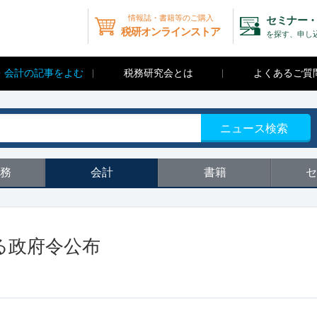
情報誌・書籍等のご購入
セミナー・
税研オンラインストア
を探す、申し
・会計の記事をよむ
税務研究会とは
よくあるご質
ニュース検索
務
会計
書籍
セ
る政府令公布