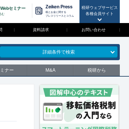
Zeiken Press
税研ウェブサービス
Webセミナー
税とお金に関する
各種会員サイト
込む
プレスリリースとコラム
問
資料請求
お問い合わせ
詳細条件で検索
ミナー
M&A
税研から