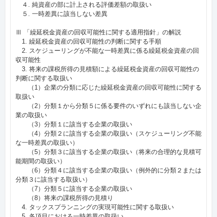
４. 純資産の部に計上される評価差額の取扱い
５. 一時差異に該当しない差異
Ⅲ 「繰延税金資産の回収可能性に関する適用指針」の解説
1. 繰延税金資産の回収可能性の判断に関する手順
2. スケジューリングが不能な一時差異に係る繰延税金資産の回
収可能性
3. 将来の課税所得の見積額による繰延税金資産の回収可能性の
判断に関する取扱い
（1）企業の分類に応じた繰延税金資産の回収可能性に関する
取扱い
（2）分類１から分類５に係る要件のいずれにも該当しない企
業の取扱い
（3）分類１に該当する企業の取扱い
（4）分類２に該当する企業の取扱い（スケジューリング不能
な一時差異の取扱い）
（5）分類３に該当する企業の取扱い（将来の合理的な見積可
能期間の取扱い）
（6）分類４に該当する企業の取扱い（例外的に分類２または
分類３に該当する取扱い）
（7）分類５に該当する企業の取扱い
（8）将来の課税所得の見積り
4. タックスプランニングの実現可能性に関する取扱い
5. 各項目における一時差異の取扱い