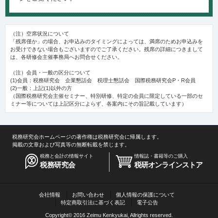
（注）空席状況について
「残席僅か」の場合、お申込みのタイミングによっては、満席のためお申込みを
お受けできない場合もございますのでご了承ください。残席の詳細につきまして
は、各研修会主催事務局へお問合せください。
（注）会員・一般の区分について
(1)会員：税務研究会 企業懇話会 税理士懇話会 国際税務研究会P・R会員
(2)一般：上記(1)以外の方
（国際税務研究会主催セミナー、特別研修、特定の会員に限定している一部のセ
ミナー等については上記区分によらず、各案内にその旨記載しています）
税務研究会ホームページの著作権は税務研究会に帰属します。
掲載の文章および写真等の無断転載を禁じます。
税務と会計の情報サイト
情報誌・書籍等のご購入
税務研究会
税研オンラインストア
会社情報
お問い合わせ
個人情報の保護について
特定商取引法に基づく表記
電子公告
Copyright© 2016 Zeimu Kenkyukai, Allrights reserved.