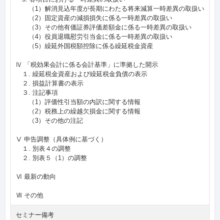
（1）解消見込年度が長期にわたる将来減算一時差異の取扱い
（2）固定資産の減損損失に係る一時差異の取扱い
（3）その他有価証券評価差額金に係る一時差異の取扱い
（4）役員退職慰労引当金に係る一時差異の取扱い
（5）繰延外国税額控除に係る繰延税金資産
Ⅳ 「税効果会計に係る会計基準」に準拠した開示
１. 繰延税金資産および繰延税金負債の表示
２. 損益計算書の表示
３. 注記事項
（1）評価性引当額の内訳に関する情報
（2）税務上の繰越欠損金に関する情報
（3）その他の注記
Ⅴ 申告調整（具体例に基づく）
１. 別表４の調整
２. 別表５（1）の調整
Ⅵ 最新の動向
Ⅶ その他
セミナー備考