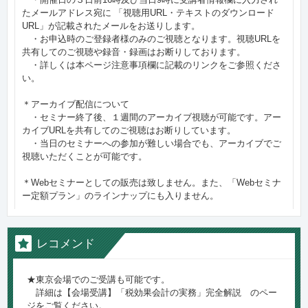
たメールアドレス宛に 「視聴用URL・テキストのダウンロード
URL」が記載されたメールをお送りします。
・お申込時のご登録者様のみのご視聴となります。視聴URLを
共有してのご視聴や録音・録画はお断りしております。
・詳しくは本ページ注意事項欄に記載のリンクをご参照くださ
い。
＊アーカイブ配信について
・セミナー終了後、１週間のアーカイブ視聴が可能です。アー
カイブURLを共有してのご視聴はお断りしています。
・当日のセミナーへの参加が難しい場合でも、アーカイブでご
視聴いただくことが可能です。
＊Webセミナーとしての販売は致しません。また、「Webセミナ
ー定額プラン」のラインナップにも入りません。
レコメンド
★東京会場でのご受講も可能です。
詳細は【会場受講】「税効果会計の実務」完全解説 のペー
ジをご覧ください。