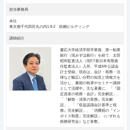
担当事務局
本社
東京都千代田区丸の内1-8-2 鉄鋼ビルディング
講師紹介
慶応大学経済学部卒業後、第一勧業
銀行（現みずほ銀行）を経て、太田
昭和監査法人（現EY新日本有限責
任監査法人）入所。平成4年公認会
計士登録。現在は、会計・税務・法
律など幅広い分野の知見と情報力を
活かし、書籍の執筆やセミナー講師
として活躍中。主な著書に、「『固
定資産の税務・会計』完全解説」、
「『解散・清算の実務』完全解
説」、「『収益認識会計基準と税
務』完全解説」、「消費税の『イン
ボイス制度』完全解説」（いずれも
税務研究会）など多数。