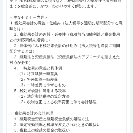
況下での課税所得の見積りなど、税効果会計の基本から実務対応
までを総合的に、かつ、わかりやすく解説します。
＜主なセミナー内容＞
Ⅰ 税効果会計の意義・仕組み（法人税等を適切に期間配分する意
味とは）
１. 税効果会計の趣旨・必要性（税引前当期純利益と税金費用
との対応関係を適切に）
２. 具体例にみる税効果会計の仕組み（法人税等を適切に期間
配分するとは）
３. 繰延法と資産負債法（資産負債法のアプローチを踏まえた
対応が必要）
４. 一時差異の意義と具体例
（1）将来減算一時差異
（2）将来加算一時差異
（3）一時差異に準ずるもの
５. 税効果会計に適用する税率
（1）法定実効税率の算定方法
（2）税制改正による税率変更に伴う会計処理
Ⅱ 税効果会計の会計処理
１. 繰延税金資産と繰延税金負債の処理方法
２. 法定実効税率と税率が変更されたときの取扱い
３. 税務上の繰越欠損金の取扱い