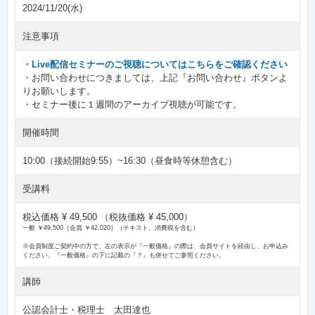
2024/11/20(水)
注意事項
・Live配信セミナーのご視聴についてはこちらをご確認ください
・お問い合わせにつきましては、上記『お問い合わせ』ボタンよ
りお願いします。
・セミナー後に１週間のアーカイブ視聴が可能です。
開催時間
10:00（接続開始9:55）~16:30（昼食時等休憩含む）
受講料
税込価格 ¥ 49,500
（税抜価格 ¥ 45,000）
一般 ￥49,500［会員 ￥42,020］（テキスト、消費税を含む）
※会員制度ご契約中の方で、左の表示が『一般価格』の際は、会員サイトを経由し、お申込み
ください。『一般価格』の下に記載の『？』も併せてご参照ください。
講師
公認会計士・税理士 太田達也