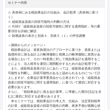
セミナー内容
☆ 具体例にみる税効果会計の仕組み、会計処理（具体例に基づ
く）
☆ 繰延税金資産の回収可能性の判断の方法
☆ ASBJ「繰延税金資産の回収可能性に関する適用指針」等の重
要項目を詳細に解説
☆ 財務諸表の表示と別表４、別表５（１）の申告調整
＜講師からのメッセージ＞
税効果会計は、資産負債法のアプローチに基づき、資産または
負債科目に係る会計上の帳簿価額と税務上の帳簿価額に差異があ
る場合において、その一時差異に対して税効果会計を適用するこ
とにより、法人税等を適切に期間配分するための会計処理です。
また、繰延税金資産の計上にあたっては、繰延税金資産の回収
可能性を判断し、回収可能性があると認められるものについて計
上しますが、企業会計基準委員会から公表されている「繰延税金
資産の回収可能性に関する適用指針」に基づいて適切に対応する
必要があります。
さらに、「税効果会計に係る会計基準」に準拠した開示(注記を含
む)に適切に対応する必要があります。
本セミナーでは、税効果会計の考え方、仕組み、法定実効税率
の計算、繰延税金資産の回収可能性の判断、将来予測が困難な状