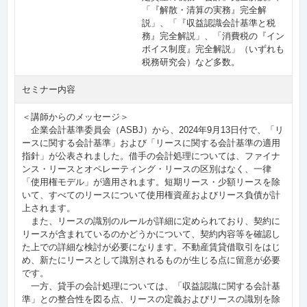
「『解散・清算の実務』完全解
説」、「『収益認識会計基準と税
務』完全解説」、「消費税の『イン
ボイス制度』完全解説」（いずれも
税務研究会）など多数。
セミナー内容
＜講師からのメッセージ＞
企業会計基準委員会（ASBJ）から、2024年9月13日付で、「リ
ースに関する会計基準」および「リースに関する会計基準の適用
指針」が公表されました。借手の会計処理については、ファイナ
ンス・リースとオペレーティング・リースの区別はなく、一律
「使用権モデル」が適用されます。短期リース・少額リースを除
いて、すべてのリースについて使用権資産およびリース負債が計
上されます。
また、リースの識別のルールが詳細に定められており、契約に
リースが含まれているのかどうかについて、契約内容等を確認し
た上での詳細な検討が必要になります。不動産賃貸借取引をはじ
め、新たにリースとして識別されるものが生じる点に留意が必要
です。
一方、貸手の会計処理については、「収益認識に関する会計基
準」との整合性を図る点、リースの定義およびリースの識別を除