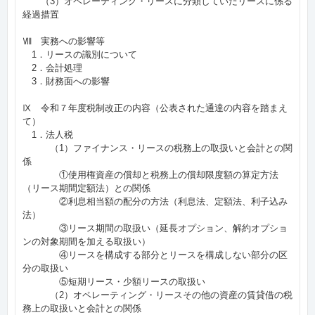
（3）オペレーティング・リースに分類していたリースに係る
経過措置
Ⅷ 実務への影響等
1．リースの識別について
2．会計処理
3．財務面への影響
Ⅸ 令和７年度税制改正の内容（公表された通達の内容を踏まえ
て）
1．法人税
（1）ファイナンス・リースの税務上の取扱いと会計との関
係
①使用権資産の償却と税務上の償却限度額の算定方法
（リース期間定額法）との関係
②利息相当額の配分の方法（利息法、定額法、利子込み
法）
③リース期間の取扱い（延長オプション、解約オプショ
ンの対象期間を加える取扱い）
④リースを構成する部分とリースを構成しない部分の区
分の取扱い
⑤短期リース・少額リースの取扱い
（2）オペレーティング・リースその他の資産の賃貸借の税
務上の取扱いと会計との関係