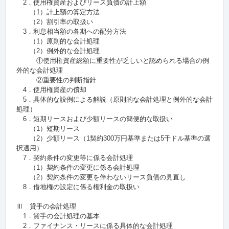
2．使用権資産およびリース負債の計上額
（1）計上額の算定方法
（2）割引率の取扱い
3．利息相当額の各期への配分方法
（1）原則的な会計処理
（2）例外的な会計処理
①使用権資産総額に重要性が乏しいと認められる場合の例
外的な会計処理
②重要性の判断指針
4．使用権資産の償却
5．具体的な設例による解説（原則的な会計処理と例外的な会計
処理）
6．短期リースおよび少額リースの簡便的な取扱い
（1）短期リース
（2）少額リース（1契約300万円基準または5千ドル基準の選
択適用）
7．契約条件の変更等に係る会計処理
（1）契約条件の変更に係る会計処理
（2）契約条件の変更を伴わないリース負債の見直し
8．借地権の設定に係る権利金の取扱い
Ⅲ 貸手の会計処理
1．貸手の会計処理の基本
2．ファイナンス・リースに係る具体的な会計処理