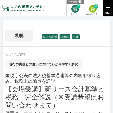
？
一般価格
0
0
Webセミナー
セミナー
札幌
法人税関係
消費税
会計
No:124927
現行の実務との違いについてわかりやすく解説
国税庁公表の法人税基本通達等の内容を織り込
み、税務上の論点を詳説
【会場受講】新リース会計基準と
税務 完全解説（※受講希望はお
問い合わせまで）