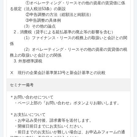
①オペレーティング・リースその他の資産の賃貸借に係
る規定（法人税法53条）の新設
②申告調整の方法（総額法と純額法）
➂申告調整の具体例
（3）その他の論点
2．消費税（貸手による延払基準の廃止等の影響を含む）
（1）ファイナンス・リースの税務上の取扱いと会計との関
係
（2）オペレーティング・リースその他の資産の賃貸借の税
務上の取扱いと会計との関係
3. 外形標準課税
Ⅹ 現行の企業会計基準第13号と新会計基準との比較
セミナー備考
＊お問い合わせについて
・ページ上部の『お問い合わせ』ボタンよりお願いします。
＊お支払いについて
・お申込み受付後、請求書等を送付します。
・開催日前日までにお支払いください。
・前日までのお支払いが難しい場合は、お申込みフォームの通