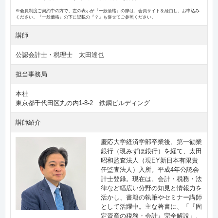
※会員制度ご契約中の方で、左の表示が『一般価格』の際は、会員サイトを経由し、お申込み
ください。『一般価格』の下に記載の『？』も併せてご参照ください。
講師
公認会計士・税理士 太田達也
担当事務局
本社
東京都千代田区丸の内1-8-2 鉄鋼ビルディング
講師紹介
慶応大学経済学部卒業後、第一勧業
銀行（現みずほ銀行）を経て、太田
昭和監査法人（現EY新日本有限責
任監査法人）入所。平成4年公認会
計士登録。現在は、会計・税務・法
律など幅広い分野の知見と情報力を
活かし、書籍の執筆やセミナー講師
として活躍中。主な著書に、「『固
定資産の税務・会計』完全解説」、