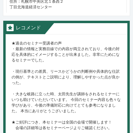
住所：札幌市中央区北１条西２
丁目北海道経済センター
レコメンド
★過去のセミナー受講者の声
・最新の情報と実務目線での内容が両立されており、今後の対
応を具体的にイメージすることが出来ました。非常にためにな
るセミナーでした。
・現行基準との差異、リースかどうかの判断例や具体的な仕訳
の例が、テキストとご説明により、理解しやすかった点が良か
った。
・大きな岐路に立った時、太田先生が講師をされるセミナーに
いつも助けていただいています。 今回のセミナー内容も色々な
学びがあり、今後の準備対応に向けてとても参考になりまし
た。 本当にありがとうございました。
★ご好評につき、本セミナーは全国の会場で開催します！
会場の詳細等は各セミナーページよりご確認ください。