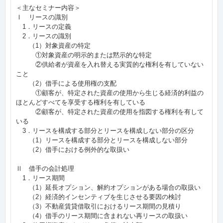
＜主なセミナー内容＞
Ⅰ リースの識別
1．リースの定義
2．リースの識別
（1）対象資産の特定
①対象資産の明示的または黙示的な特定
②供給者が資産を入れ替える実質的な権利を有していない
こと
（2）借手による使用権の支配
①顧客が、特定された資産の使用から生じる経済的利益の
ほとんどすべてを享受する権利を有している
②顧客が、特定された資産の使用を指図する権利を有して
いる
3．リースを構成する部分とリースを構成しない部分の区分
（1）リースを構成する部分とリースを構成しない部分
（2）借手における例外的な取扱い
Ⅱ 借手の会計処理
1．リース期間
（1）延長オプション、解約オプションがある場合の取扱い
（2）経済的インセンティブを生じさせる要因の検討
（3）不動産賃貸借取引におけるリース期間の見積り
（4）借手のリース期間に含まれない再リースの取扱い