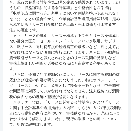
き、現行の企業会計基準第13号の定めが踏襲されています。この
うちの「収益認識に関する会計基準」との整合性を図る点は、
「収益認識に関する会計基準」において割賦基準が認められなく
なったこととの整合性から、企業会計基準適用指針第16号に定め
られている「リース料受取時に売上高と売上原価を計上する方
法」の廃止です。
また、リースの識別、リースを構成する部分とリースを構成し
ない部分の区分、セール・アンド・リースバック取引、サブリー
ス、転リース、適用初年度の経過措置の取扱いなど、押さえてお
かなければならない項目は多岐にわたります。さらに、不動産賃
貸借取引がリースと識別されたときのリース期間の見積りなど、
実務上悩ましい判断が必要になる点にも留意する必要がありま
す。
さらに、令和７年度税制改正により、リースに関する税制の対
応および通達の内容が明らかになりました。特にオペレーティン
グ・リースについては、原則として税会不一致となり、申告調整
の問題等に対応していかなければなりません。法人税および消費
税の両面からの理解・整理が必要になります。
本セミナーでは、「リースに関する会計基準」および「リース
に関する会計基準の適用指針」の内容、ならびに令和7年度税制改
正による税制の内容に基づいて、実務的な観点から、詳細にかつ
わかりやすく解説します。特に、現行の取扱いとの違いについ
て、明確に説明致します。