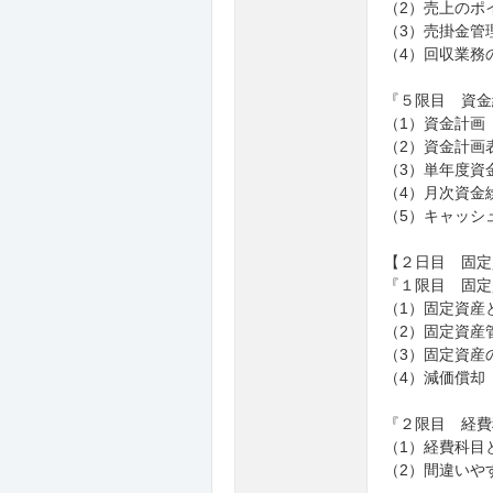
（2）売上のポ
（3）売掛金管
（4）回収業務
『５限目 資金
（1）資金計画
（2）資金計画
（3）単年度資
（4）月次資金
（5）キャッシ
【２日目 固定
『１限目 固定
（1）固定資産
（2）固定資産
（3）固定資産
（4）減価償却
『２限目 経費
（1）経費科目
（2）間違いや