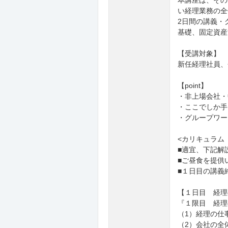
本講座は、その
い経理業務の全
2日間の講義・
基礎、固定資産
【受講対象】
新任経理社員、
【point】
・非上場会社・
・ここでしか手
・グループワー
<カリキュラム
■適宜、下記解
■ご昼食を提供
■１日目の講義
【１日目 経理
『１限目 経理
（1）経理の仕
（2）会社の全