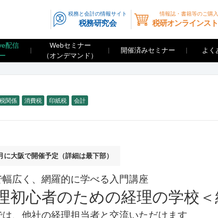
税務と会計の情報サイト
情報誌・書籍等のご購
税務研究会
税研オンラインスト
ve配信
Webセミナー
開催済みセミナー
よく
ー
（オンデマンド）
税関係
消費税
印紙税
会計
1月に大阪で開催予定（詳細は最下部）
で幅広く、網羅的に学べる入門講座
理初心者のための経理の学校＜
では、他社の経理担当者と交流いただけます