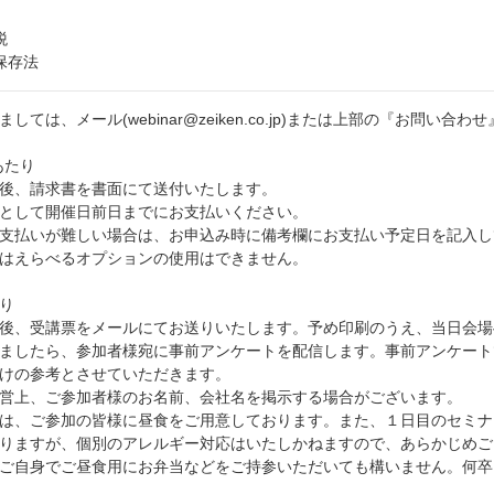
税
保存法
しては、メール(webinar@zeiken.co.jp)または上部の『お問い
あたり
後、請求書を書面にて送付いたします。
として開催日前日までにお支払いください。
支払いが難しい場合は、お申込み時に備考欄にお支払い予定日を記入し
はえらべるオプションの使用はできません。
り
後、受講票をメールにてお送りいたします。予め印刷のうえ、当日会場
ましたら、参加者様宛に事前アンケートを配信します。事前アンケート
けの参考とさせていただきます。
営上、ご参加者様のお名前、会社名を掲示する場合がございます。
は、ご参加の皆様に昼食をご用意しております。また、１日目のセミナ
りますが、個別のアレルギー対応はいたしかねますので、あらかじめご
ご自身でご昼食用にお弁当などをご持参いただいても構いません。何卒