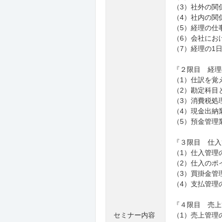
（3）社外の関
（4）社内の関
（5）経理の仕
（6）会社にお
（7）経理の1
『２限目 経理
（1）仕訳を覚
（2）勘定科目
（3）消費税処
（4）現金出納
（5）預金管理
『３限目 仕入
（1）仕入管理
（2）仕入のポ
（3）買掛金管
（4）支払管理
『４限目 売上
セミナー内容
（1）売上管理