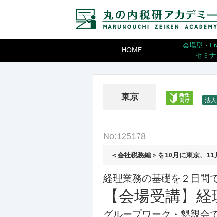
会場型・Li
HOME
セミナ
新任
東京
法人
No:125178
＜会社税務編＞を10月に東京、1
経理業務の基礎を２日間
【会場受講】経
グループワーク・懇親会