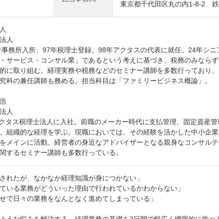
東京都千代田区丸の内1-8-2 
人
法人
会計事務所入所、97年税理士登録、98年アクタスの代表に就任。24年シ
・サービス・コンサル業」であるという考えに基づき、税務のみならず
的に取り組む。経理実務や税務などのセミナー講師を多数行っており、
究科の兼任講師も務める。担当科目は「ファミリービジネス概論」。
浩
法人
にアクタス税理士法人に入社。前職のメーカー時代に支払管理、固定資産
、組織的な経理を学ぶ。現職においては、その経験を活かした中小企業
をメインに活動。経営者の身近なアドバイザーとなる親身なコンサルテ
関するセミナー講師も多数行っている。
されたが、なかなか経理知識が身につかない」
ている業務がどういった理由で行われているかわからない」
せで日々の業務をなんとなく進めてしまっている」