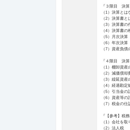
『３限目 決算
（1）決算とは
（2）決算書と
（3）決算書の
（4）決算書の
（5）月次決算
（6）年次決算
（7）資産負債
『４限目 決算
（1）棚卸資産
（2）減価償却
（3）繰延資産
（4）経過勘定
（5）引当金の
（6）資産等の
（7）税金の仕
『【参考】税務
（1）会社を取
（2）法人税