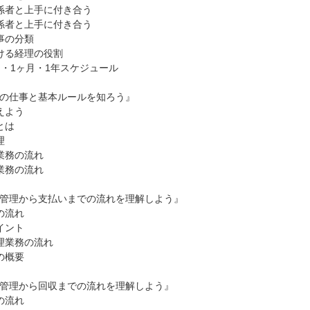
係者と上手に付き合う
係者と上手に付き合う
事の分類
ける経理の役割
日・1ヶ月・1年スケジュール
の仕事と基本ルールを知ろう』
えよう
とは
理
業務の流れ
業務の流れ
管理から支払いまでの流れを理解しよう』
の流れ
イント
理業務の流れ
の概要
管理から回収までの流れを理解しよう』
の流れ