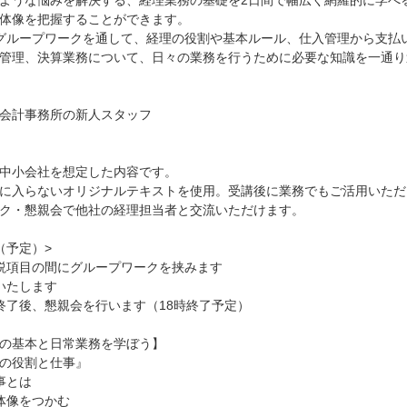
ような悩みを解決する、経理業務の基礎を2日間で幅広く網羅的に学べる
体像を把握することができます。
グループワークを通して、経理の役割や基本ルール、仕入管理から支払
管理、決算業務について、日々の業務を行うために必要な知識を一通り
会計事務所の新人スタッフ
中小会社を想定した内容です。
に入らないオリジナルテキストを使用。受講後に業務でもご活用いただ
ク・懇親会で他社の経理担当者と交流いただけます。
（予定）>
説項目の間にグループワークを挟みます
いたします
終了後、懇親会を行います（18時終了予定）
の基本と日常業務を学ぼう】
の役割と仕事』
事とは
体像をつかむ