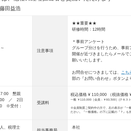
藤田益浩
★★重要★★
研修時間：12時間
＊事前アンケート
 ～
グループ分けを行うため、事前
注意事項
開催が近づきましたらメールで
願いいたします。
お問合せにつきましては、
こち
部の『お問い合わせ』ボタンよ
17:00 懇親
税込価格 ¥ 110,000
（税抜価格 ¥ 
:00 ／ 2日
一般 ￥110,000［会員：￥93,500］(
受講料
:00 ※受付：
※会員制度ご契約中の方で、左の表示が『一
ださい。『一般価格』の下に記載の『？』も
幸人、税理士
本社
担当事務局