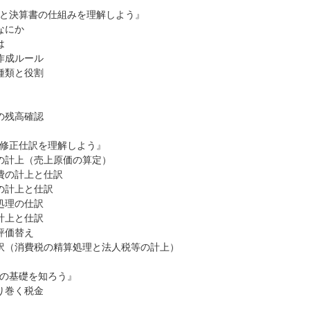
と決算書の仕組みを理解しよう』
なにか
は
作成ルール
種類と役割
の残高確認
修正仕訳を理解しよう』
の計上（売上原価の算定）
費の計上と仕訳
の計上と仕訳
処理の仕訳
計上と仕訳
評価替え
訳（消費税の精算処理と法人税等の計上）
の基礎を知ろう』
り巻く税金