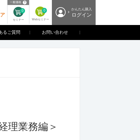
？
一般価格
入
かんたん購入
0
0
ア
ログイン
Webセミナー
セミナー
あるご質問
お問い合わせ
経理業務編＞