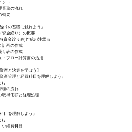
イント
理業務の流れ
の概要
繰りの基礎に触れよう』
（資金繰り）の概要
表(資金繰り表)作成の注意点
金計画の作成
繰り表の作成
ュ・フロー計算書の活用
資産と決算を学ぼう】
資産管理と経費科目を理解しよう』
とは
管理の流れ
の取得価額と経理処理
科目を理解しよう』
とは
すい経費科目