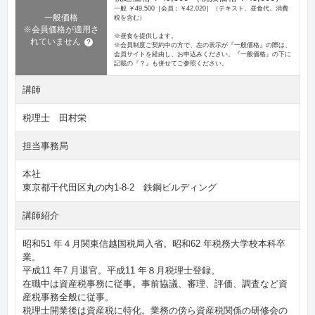
一般 ￥49,500［会員：￥42,020］（テキスト、昼食代、消費
一般価格
税を含む）
※会員価格が適用さ
※昼食を提供します。
れていません
？
※会員制度ご契約中の方で、左の表示が『一般価格』の際は、
会員サイトを経由し、お申込みください。『一般価格』の下に
記載の『？』も併せてご参照ください。
講師
税理士 田村栄
担当事務局
本社
東京都千代田区丸の内1-8-2 鉄鋼ビルディング
講師紹介
昭和51 年４月関東信越国税局入省。昭和62 年税務大学校本科卒
業。
平成11 年7 月退官。平成11 年８月税理士登録。
在職中は資産税事務に従事。事前協議、審理、評価、調査など資
産税事務全般に従事。
税理士開業後は資産税に特化。業務の傍ら資産税関係の研修会の