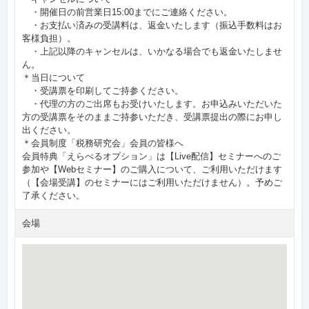
・開催日の前営業日15:00までにご連絡ください。
・お支払い済みの受講料は、返金いたします（振込手数料はお
客様負担）。
・上記以降のキャンセルは、いかなる場合でも返金いたしませ
ん。
＊当日について
・受講票を印刷してご持参ください。
・代理の方のご出席もお受けいたします。お申込みいただいた
方の受講票をそのままご持参いただき、受講票提出の際にお申し
出ください。
＊会員制度「税務研究会」会員の皆様へ
会員特典「えらべるオプション」は【Live配信】セミナーへのご
参加や【Webセミナー】のご購入について、ご利用いただけます
（【会場受講】のセミナーにはご利用いただけません）。予めご
了承ください。
会場