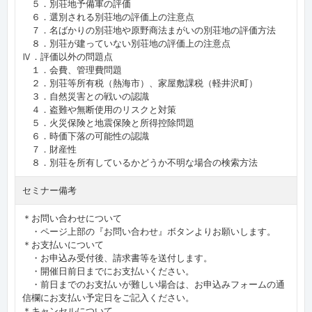
５．別荘地予備軍の評価
６．選別される別荘地の評価上の注意点
７．名ばかりの別荘地や原野商法まがいの別荘地の評価方法
８．別荘が建っていない別荘地の評価上の注意点
Ⅳ．評価以外の問題点
１．会費、管理費問題
２．別荘等所有税（熱海市）、家屋敷課税（軽井沢町）
３．自然災害との戦いの認識
４．盗難や無断使用のリスクと対策
５．火災保険と地震保険と所得控除問題
６．時価下落の可能性の認識
７．財産性
８．別荘を所有しているかどうか不明な場合の検索方法
セミナー備考
＊お問い合わせについて
・ページ上部の『お問い合わせ』ボタンよりお願いします。
＊お支払いについて
・お申込み受付後、請求書等を送付します。
・開催日前日までにお支払いください。
・前日までのお支払いが難しい場合は、お申込みフォームの通
信欄にお支払い予定日をご記入ください。
＊キャンセルについて