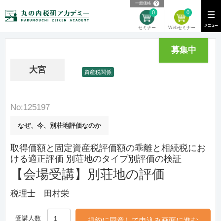
？
一般価格
0
0
Webセミナー
セミナー
募集中
大宮
資産税関係
No:125197
なぜ、今、別荘地評価なのか
取得価額と固定資産税評価額の乖離と相続税にお
ける適正評価 別荘地のタイプ別評価の検証
【会場受講】別荘地の評価
税理士 田村栄
受講人数
規約に同意して申込み画面に進む