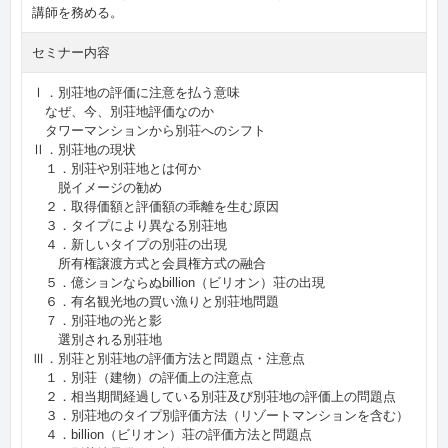
講師を務める。
セミナー内容
Ⅰ．別荘地の評価に注意を払う意味
なぜ、今、別荘地評価なのか
タワーマンションから別荘へのシフト
Ⅱ．別荘地の現状
１．別荘や別荘地とは何か
脱イメージの勧め
２．取得価額と評価額の乖離を生む原因
３．タイプにより異なる別荘地
４．新しいタイプの別荘の出現
所有権譲渡方式と会員権方式の融合
５．億ションならぬbillion（ビリオン）荘の出現
６．有名観光地の買い漁りと別荘地問題
７．別荘地の光と影
選別される別荘地
Ⅲ．別荘と別荘地の評価方法と問題点・注意点
１．別荘（建物）の評価上の注意点
２．相当期間経過している別荘及び別荘地の評価上の問題点
３．別荘地のタイプ別評価方法（リゾートマンションを含む）
４．billion（ビリオン）荘の評価方法と問題点