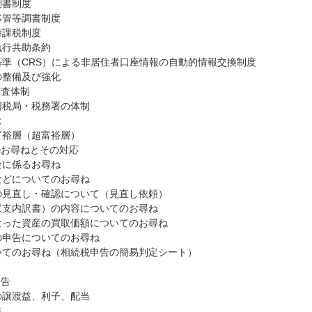
務調書制度
移管等調書制度
出時課税制度
政執行共助条約
基準（CRS）による非居住者口座情報の自動的情報交換制度
の整備及び強化
調査体制
国税局・税務署の体制
は
富裕層（超富裕層）
らのお尋ねとその対応
金に係るお尋ね
などについてのお尋ね
の見直し・確認について（見直し依頼）
収支内訳書）の内容についてのお尋ね
なった資産の買取価額についてのお尋ね
の申告についてのお尋ね
いてのお尋ね（相続税申告の簡易判定シート）
申告
の譲渡益、利子、配当
益