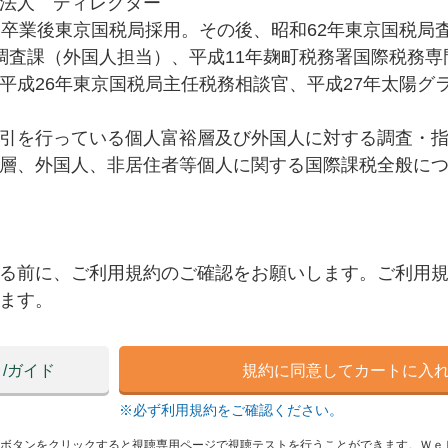
法人 ディレクター
部卒業後東京国税局採用。その後、昭和62年東京国税局
調査課（外国人担当）、平成11年麹町税務署国際税務専
平成26年東京国税局主任税務相談官、平成27年太陽グ
引を行っている個人富裕層及び外国人に対する調査・
層、外国人、非居住者等個人に関する国際課税全般に
る前に、ご利用規約のご確認をお願いします。ご利用
ます。
/ガイド
規約に同意してカートに入
※必ず利用規約をご確認ください。
ド]ボタンをクリックすると視聴専用ページで視聴テストを行うことができます。Ｗ