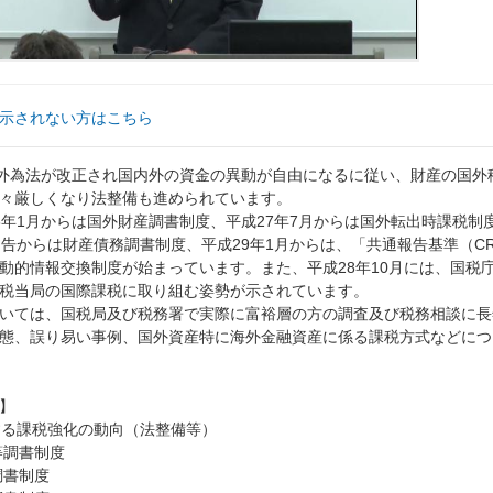
示されない方はこちら
に外為法が改正され国内外の資金の異動が自由になるに従い、財産の国
々厳しくなり法整備も進められています。
6年1月からは国外財産調書制度、平成27年7月からは国外転出時課税
申告からは財産債務調書制度、平成29年1月からは、「共通報告基準（C
動的情報交換制度が始まっています。また、平成28年10月には、国税
税当局の国際課税に取り組む姿勢が示されています。
いては、国税局及び税務署で実際に富裕層の方の調査及び税務相談に長
態、誤り易い事例、国外資産特に海外金融資産に係る課税方式などにつ
】
対する課税強化の動向（法整備等）
金等調書制度
調書制度