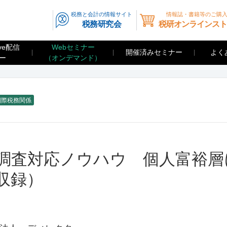
税務と会計の情報サイト
情報誌・書籍等のご購
税務研究会
税研オンラインスト
ve配信
Webセミナー
開催済みセミナー
よく
ー
（オンデマンド）
国際税務関係
調査対応ノウハウ 個人富裕層
日収録）