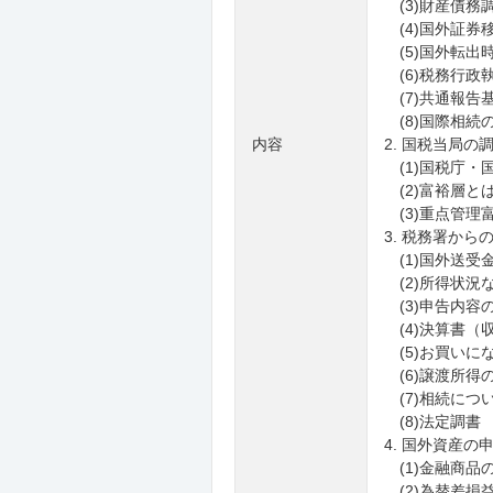
(3)財産債
(4)国外証券
(5)国外転
(6)税務行
(7)共通報告
(8)国際相続
内容
2. 国税当局の
(1)国税庁・
(2)富裕層と
(3)重点管理
3. 税務署か
(1)国外送受
(2)所得状況
(3)申告内容
(4)決算書（
(5)お買いに
(6)譲渡所得
(7)相続につ
(8)法定調書
4. 国外資産の
(1)金融商品
(2)為替差損