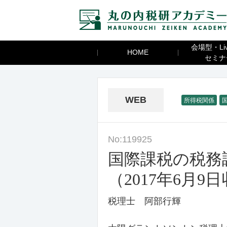
会場型・Li
HOME
セミナ
WEB
所得税関係
No:119925
国際課税の税務
（2017年6月9
税理士 阿部行輝