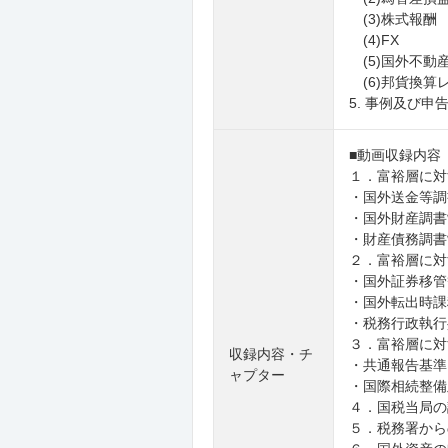
(3)株式報酬
(4)FX
(5)国外不動
(6)邦貨換算
5. 事例及び
■動画収録内容
１．富裕層に対
・国外送金等
・国外財産調書
・財産債務調書
２．富裕層に対
・国外証券移管
・国外転出時課
・税務行政執行
３．富裕層に対
収録内容・チ
・共通報告基準
ャプター
・国際相続整備
４．国税当局の
５．税務署から