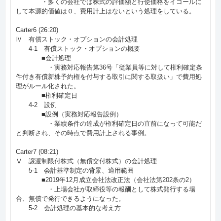
・多くの会社では株式の評価額と行使価格をイコールに
して本源的価値は０、費用計上はないという処理をしている。
Carter6 (26:20)
Ⅳ 有償ストック・オプションの会計処理
4-1 有償ストック・オプションの概要
■会計処理
・実務対応報告第36号「従業員等に対して権利確定条
件付き有償新株予約権を付与する取引に関する取扱い」で費用処
理がルール化された。
■権利確定日
4-2 設例
■設例（実務対応報告設例）
・業績条件の達成が権利確定日の直前になって可能だ
と判断され、その時点で費用計上される事例。
Carter7 (08:21)
Ⅴ 譲渡制限付株式（無償交付株式）の会計処理
5-1 会計基準制定の背景、適用範囲
■2019年12月成立会社法改正法（会社法第202条の2）
・上場会社が取締役等の報酬として株式発行する場
合、無償で発行できるようになった。
5-2 会計処理の基本的な考え方