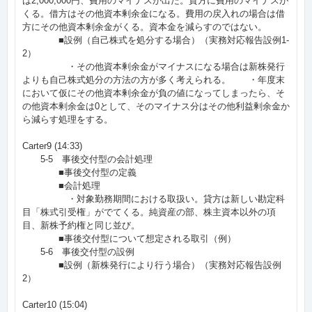
は2,000,000円、費用のマイナスが出た。貸方に費用のマイナスが
くる。借方はその他資本剰余金になる。費用の戻入れの場合は借
方にその他資本剰余金がくる。資本金を減らすのではない。
■設例（自己株式を処分する場合）（実務対応報告設例1-
2）
・その他資本剰余金がマイナスになる場合は新株発行
よりも自己株式処分の方法の方が多く考えられる。 ・年度末
において仮にその他資本剰余金が負の値になってしまったら、そ
の他資本剰余金は0として、そのマイナス分はその他利益剰余金か
ら減らす処理をする。
Carter9 (14:33)
5-5 事後交付型の会計処理
■事後交付型の定義
■会計処理
・対象勤務期間における取扱い。貸方は新しい勘定科
目「株式引受権」がでてくる。純資産の部、株主資本以外の項
目、新株予約権と同じ並び。
■事後交付型について想定される取引（例）
5-6 事後交付型の設例
■設例（新株発行により行う場合）（実務対応報告設例
2）
Carter10 (15:04)