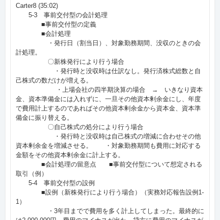
Carter8 (35:02)
5-3 事前交付型の会計処理
■事前交付型の定義
■会計処理
・発行日（割当日）、対象勤務期間、没収のときの会
計処理。
〇新株発行により行う場合
・発行時と没収時は仕訳なし。発行済株式総数と自
己株式の数だけが増える。
・上場会社の四半期決算の場合 → いきなり資本
金、資本準備金には入れずに、一旦その他資本剰余金にし、年度
で費用計上するのであればその他資本剰余金から資本金、資本準
備金に振り替える。
〇自己株式の処分により行う場合
・発行時と没収時は自己株式の増減に合わせその他
資本剰余金を増減させる。 ・対象勤務期間も費用に対応する
金額をその他資本剰余金に計上する。
■会計処理の留意点 ■事前交付型について想定される
取引（例）
5-4 事前交付型の設例
■設例（新株発行により行う場合）（実務対応報告設例1-
1）
・3年目までで費用を多く計上してしまった。最終的に