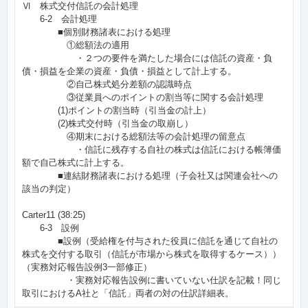
Ⅵ 株式交付信託の会計処理
6-2 会計処理
■個別財務諸表における処理
①総額法の適用
・２つの要件を満たした場合には信託の資産・負
債・損益を企業の資産・負債・損益として計上する。
②自己株式処分差額の認識時点
③従業員へのポイントの割当等に関する会計処理
(1)ポイントの割当時（引当金の計上）
(2)株式交付時（引当金の取崩し）
④期末における総額法等の会計処理の留意点
・信託に残存する自社の株式は信託における帳簿価
額で自己株式に計上する。
■連結財務諸表における処理（子会社又は関連会社への
該当の判定）
Carter11 (38:25)
6-3 設例
■設例（受給権を付与された役員に信託を通じて自社の
株式を交付する取引（信託が市場から株式を取得するケース））
（実務対応報告設例3一部修正）
・実務対応報告設例に書いていない仕訳を記載！同じ
取引におけるA社と「信託」両者の対の仕訳詳細表。