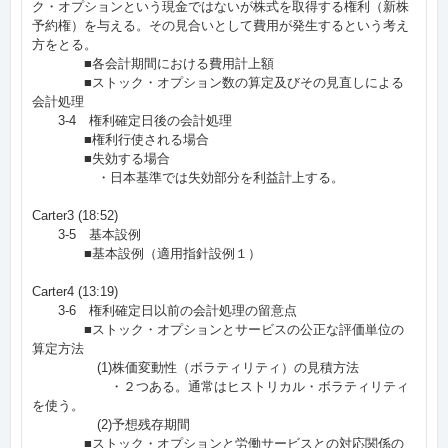
ク・オプションという現金ではないが株式を取得する権利（新株
予約権）を与える。その見合いとして費用が発生するという考え
方をとる。
■各会計期間における費用計上額
■ストック・オプション数の算定及びその見直しによる
会計処理
3-4 権利確定日後の会計処理
■権利行使される場合
■失効する場合
・日本基準では失効部分を利益計上する。
Carter3 (18:52)
3-5 基本設例
■基本設例（適用指針設例１）
Carter4 (13:19)
3-6 権利確定日以前の会計処理の留意点
■ストック・オプションとサービスの公正な評価単位の
算定方法
(1)株価変動性（ボラティリティ）の見積方法
・２つある。通常はヒストリカル・ボラティリティ
を使う。
(2)予想残存期間
■ストック・オプションと労働サービスとの対応関係の