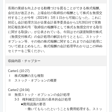
長期の業績を向上させる動機づけを図ることができる株式報酬。
会社法が改正され、上場会社の取締役の報酬として株式を無償交
付することが今年（2021年）3月１日から可能になった。これに
対応し会計処理方法が企業会計基準委員会から1月28日付で実務
対応報告第41号「取締役の報酬等として株式を無償交付する取引
に関する取扱い」が公表されている。今回はその譲渡制限付株式
（無償交付株式）の会計処理の解説を行うとともに、ストック・
オプション等、その他の株式報酬に関するこれまでの会計処理に
ついて総まとめをした。株式報酬の会計処理早わかりはこのWeb
セミナーをご覧ください。
収録内容・チャプター
Carter1 (10:27)
Ⅰ 株式報酬の主な種類
Ⅱ ストック・オプションの概要
Carter2 (24:04)
Ⅲ 無償ストック・オプションの会計処理
3-3 権利確定日以前の基本的会計処理
■費用認識の要否
・働いてもらったということを費用処理する。ストッ