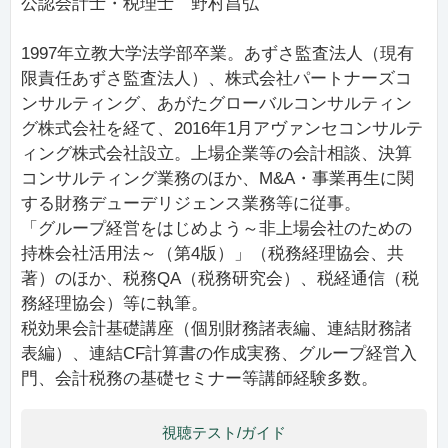
公認会計士・税理士 野村昌弘
1997年立教大学法学部卒業。あずさ監査法人（現有
限責任あずさ監査法人）、株式会社パートナーズコ
ンサルティング、あがたグローバルコンサルティン
グ株式会社を経て、2016年1月アヴァンセコンサルテ
ィング株式会社設立。上場企業等の会計相談、決算
コンサルティング業務のほか、M&A・事業再生に関
する財務デューデリジェンス業務等に従事。
「グループ経営をはじめよう～非上場会社のための
持株会社活用法～（第4版）」（税務経理協会、共
著）のほか、税務QA（税務研究会）、税経通信（税
務経理協会）等に執筆。
税効果会計基礎講座（個別財務諸表編、連結財務諸
表編）、連結CF計算書の作成実務、グループ経営入
門、会計税務の基礎セミナー等講師経験多数。
視聴テスト/ガイド