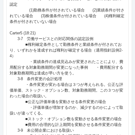
認定
(1)勤務条件が付されている場合 (2)業績条件が付さ
れている場合 (3)株価条件が付されている場合 (4)権利確定
条件が付されていない場合
Carter5 (18:21)
3-7 労働サービスとの対応関係の認定設例
■権利確定条件として勤務条件と業績条件が付されてお
り、いずれかを達成すれば権利が確定する場合（適用指針設例2-
4）
・業績条件の達成見込みが変更されたことにより、費
用配分する対象勤務期間が変更になった事例 ・費用配分する
対象勤務期間は達成が早い方を使う。
3-8 条件変更の会計処理
・条件変更が変わる場合は３つが考えられる。公正な評
価単価、ストック・オプション数、対象勤務期間。この３つが変
わった場合の取扱い。
■公正な評価単価を変動させる条件変更の場合
・評価単価が増加するのか、減少するのかによって取
扱いが違ってくる。
■ストック・オプション数を変動させる条件変更の場合
■費用の合理的な計上期間を変動させる条件変更の場合
3-9 未公開企業における取扱い