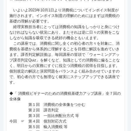
いよいよ2023年10月1日より消費税についてインボイス制度が
施行されます。インボイス制度の理解のためにはまずは消費税の
基礎の理解が必要です。
経理実務担当者にとっては消費税の知識をしっかりと身につけ
なければならない状況にあり、またそれは逆に日々の実務をこな
しながら知識を吸収できる絶好の機会ともいえます。
この講座では、消費税に関し全くの初心者の方々を対象に、消
費税を基礎から体系的に理解することを目標に解説を進めていき
ます。課否判定解説後は、毎回講座の冒頭で「ウォーミングアッ
プ課否判定Quiz」を解くなど、知識としての消費税に偏ることな
く、明日からの実務にすぐに役立つ消費税の習得を目指します。
個別規定の解説と演習問題をバランスよく組み合わせていますの
で、初心者の方でも無理なく確実にステップアップできる講座で
す。
◆「 消費税ビギナーのための消費税基礎力アップ講座」全７回の
全体像
第１回 消費税の全体像をつかむ
第２回 課否判定
第３回 一括比例配分方式 等
今回 ☞ 第４回 個別対応方式
第５回 輸入消費税 等