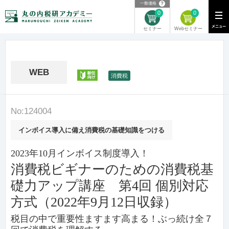
？
一般価格
0
0
Webセミナー
セミナー
WEB
新任
消費税
No:124004
インボイス導入に備え消費税の基礎知識をつける
2023年10月インボイス制度導入！
消費税ビギナーのための消費税基
礎力アップ講座 第4回 個別対応
方式（2022年9月12日収録）
税目の中で重要性ますます高まる！ぶっ続け全７