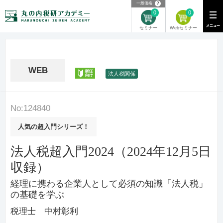
？
一般価格
0
0
Webセミナー
セミナー
WEB
新任
法人税関係
No:124840
人気の超入門シリーズ！
法人税超入門2024（2024年12月5日
収録）
経理に携わる企業人として必須の知識「法人税」
の基礎を学ぶ
税理士 中村彰利