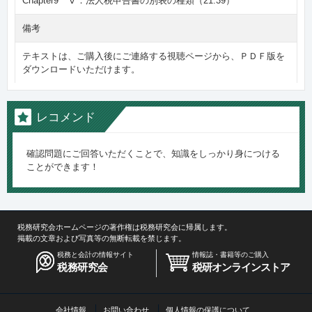
Chapter9 Ⅴ．法人税申告書の別表の種類（21:39）
備考
テキストは、ご購入後にご連絡する視聴ページから、ＰＤＦ版を
ダウンロードいただけます。
レコメンド
確認問題にご回答いただくことで、知識をしっかり身につける
ことができます！
税務研究会ホームページの著作権は税務研究会に帰属します。
掲載の文章および写真等の無断転載を禁じます。
税務と会計の情報サイト
情報誌・書籍等のご購入
税務研究会
税研オンラインストア
会社情報
お問い合わせ
個人情報の保護について