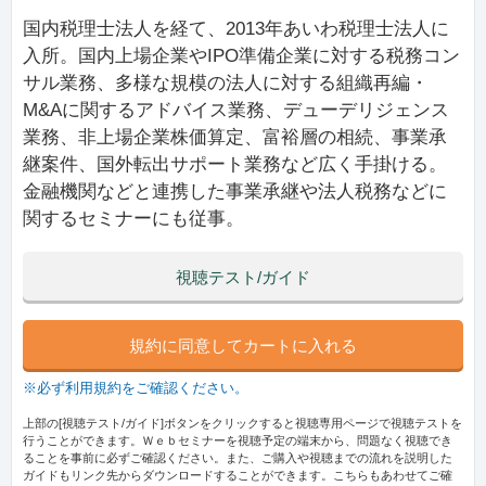
国内税理士法人を経て、2013年あいわ税理士法人に
入所。国内上場企業やIPO準備企業に対する税務コン
サル業務、多様な規模の法人に対する組織再編・
M&Aに関するアドバイス業務、デューデリジェンス
業務、非上場企業株価算定、富裕層の相続、事業承
継案件、国外転出サポート業務など広く手掛ける。​
金融機関などと連携した事業承継や法人税務などに
関するセミナーにも従事。
視聴テスト/ガイド
規約に同意してカートに入れる
※必ず利用規約をご確認ください。
上部の[視聴テスト/ガイド]ボタンをクリックすると視聴専用ページで視聴テストを
行うことができます。Ｗｅｂセミナーを視聴予定の端末から、問題なく視聴でき
ることを事前に必ずご確認ください。また、ご購入や視聴までの流れを説明した
ガイドもリンク先からダウンロードすることができます。こちらもあわせてご確