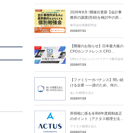
2026年8月~開催分更新【会計事
務所の譲渡(売却)を検討中の所長
様へ】会計事務所M＆Aの最新動
株式会社税務研究会
向をお伝えする無料個別勉強会
2026/07/31
（限定特典付き）にぜひご参加く
ださい。 ～好評につき全国各地
で開催中！～
【開催のお知らせ】日本最大級の
CFOカンファレンス CFO
LEADERS SUMMIT 2026 基調講
CPAエクセレントパートナーズ株式会社
演にソフトバンクグループCFO
2026/07/29
の後藤芳光氏の登壇が決定
【ファミリーガバナンス】問い続
ける企業 ――誰のため、何のた
めに存在するのか
あいわ税理士法人
2026/07/28
所得税に係る令和8年度税制改正
のポイント［アクタス税理士法人
News Letter］
アクタス税理士法人
2026/07/24