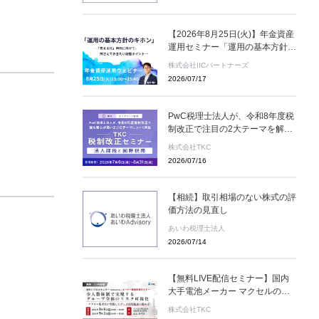
【2026年8月25日(火)】年金資産
運用セミナー「運用の基本方針の
キホン」(参加無料)
株式会社IICパートナーズ
2026/07/17
PwC税理士法人が、令和8年度税
制改正で注目の2大テーマを解説
＜無料オンデマンド配信＞TKC税
株式会社TKC
制改正セミナー 2026年8月31
2026/07/16
日（月）まで
【相続】取引相場のない株式の評
価方法の見直し
あいわ税理士法人
2026/07/14
【無料LIVE配信セミナー】国内
大手電池メーカー マクセルの監
査室が実践するデータ活用監査と
株式会社TKC
は ～８月６日(木)、９月２日