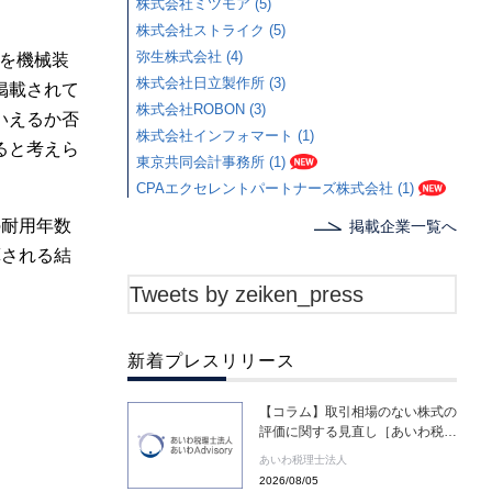
株式会社ミツモア (5)
株式会社ストライク (5)
弥生株式会社 (4)
を機械装
株式会社日立製作所 (3)
掲載されて
株式会社ROBON (3)
いえるか否
株式会社インフォマート (1)
ると考えら
東京共同会計事務所 (1)
CPAエクセレントパートナーズ株式会社 (1)
の耐用年数
掲載企業一覧へ
算される結
Tweets by zeiken_press
新着プレスリリース
【コラム】取引相場のない株式の
評価に関する見直し［あいわ税理
士法人 コラム］
あいわ税理士法人
2026/08/05