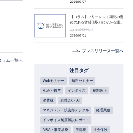
2026/07/07
(水) ２日間限定配信～
【コラム】フリーレント期間の定
めのある賃貸借取引にかかる通達
の新設［あいわ税理士法人 コラ
あいわ税理士法人
ム］
2026/07/01
プレスリリース一覧へ
コラム一覧へ
注目タグ
Webセミナー
無料セミナー
相続・贈与
インボイス
税制改正
消費税
経理DX・AI
マネジメント倶楽部デジタル
経理業務
インボイス制度解説レポート
M&A・事業承継
所得税
社会保険