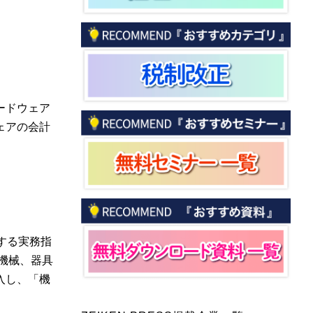
ードウェア
ェアの会計
する実務指
機械、器具
入し、「機