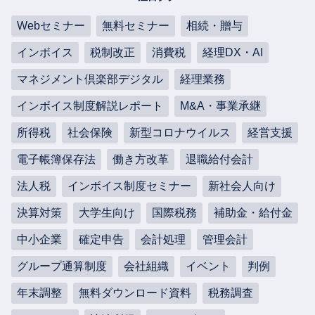
Webセミナー
無料セミナー
相続・贈与
インボイス
税制改正
消費税
経理DX・AI
マネジメント倶楽部デジタル
経理業務
インボイス制度解説レポート
M&A・事業承継
所得税
社会保険
新型コロナウイルス
経営支援
電子帳簿保存法
働き方改革
退職給付会計
法人税
インボイス制度セミナー
新社会人向け
決算対策
大学生向け
国際税務
補助金・給付金
中小企業
確定申告
会計処理
管理会計
グループ通算制度
会社組織
イベント
判例
年末調整
無料ダウンロード資料
税務調査