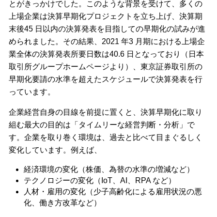
とがきっかけでした。このような背景を受けて、多くの
上場企業は決算早期化プロジェクトを立ち上げ、決算期
末後45 日以内の決算発表を目指しての早期化の試みが進
められました。その結果、2021 年3 月期における上場企
業全体の決算発表所要日数は40.6 日となっており（日本
取引所グループホームページより）、東京証券取引所の
早期化要請の水準を超えたスケジュールで決算発表を行
っています。
企業経営自身の目線を前提に置くと、決算早期化に取り
組む最大の目的は「タイムリーな経営判断・分析」で
す。企業を取り巻く環境は、過去と比べて目まぐるしく
変化しています。例えば、
経済環境の変化（株価、為替の水準の増減など）
テクノロジーの変化（IoT、AI、RPA など）
人材・雇用の変化（少子高齢化による雇用状況の悪
化、働き方改革など）