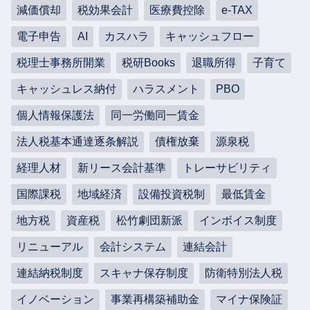
減価償却
税効果会計
医療費控除
e-TAX
電子申告
AI
カスハラ
キャッシュフロー
税理士事務所開業
税研Books
退職所得
子育て
キャッシュレス納付
ハラスメント
PBO
個人情報保護法
同一労働同一賃金
法人税基本通達逐条解説
債権放棄
源泉税
経理人材
新リース会計基準
トレーサビリティ
国際課税
地域経済
設備投資税制
最低賃金
地方税
資産税
松竹劇団新派
インボイス制度
リニューアル
会計システム
連結会計
連結納税制度
スキャナ保存制度
防衛特別法人税
イノベーション
事業再構築補助金
マイナ保険証