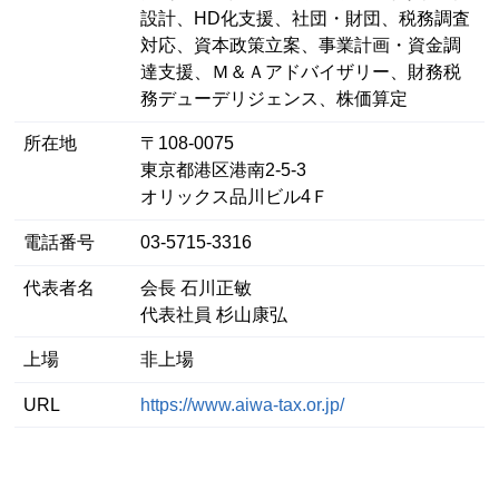
設計、HD化支援、社団・財団、税務調査
対応、資本政策立案、事業計画・資金調
達支援、Ｍ＆Ａアドバイザリー、財務税
務デューデリジェンス、株価算定
所在地
〒108-0075
東京都港区港南2-5-3
オリックス品川ビル4Ｆ
電話番号
03-5715-3316
代表者名
会長 石川正敏
代表社員 杉山康弘
上場
非上場
URL
https://www.aiwa-tax.or.jp/