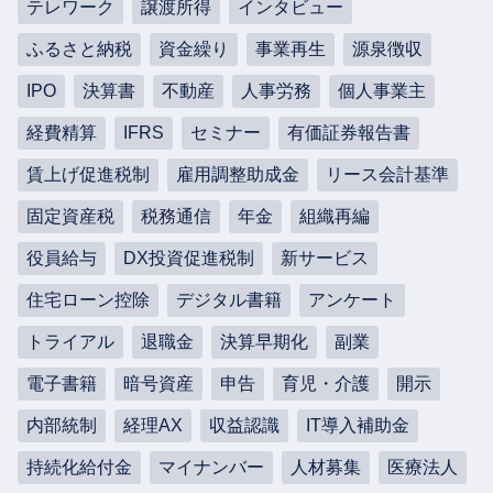
テレワーク
譲渡所得
インタビュー
ふるさと納税
資金繰り
事業再生
源泉徴収
IPO
決算書
不動産
人事労務
個人事業主
経費精算
IFRS
セミナー
有価証券報告書
賃上げ促進税制
雇用調整助成金
リース会計基準
固定資産税
税務通信
年金
組織再編
役員給与
DX投資促進税制
新サービス
住宅ローン控除
デジタル書籍
アンケート
トライアル
退職金
決算早期化
副業
電子書籍
暗号資産
申告
育児・介護
開示
内部統制
経理AX
収益認識
IT導入補助金
持続化給付金
マイナンバー
人材募集
医療法人