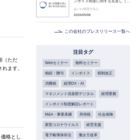
ンボイス制度に関する見直し［あ
いわ税理士法人 コラム］
あいわ税理士法人
2026/05/08
この会社のプレスリリース一覧へ
注目タグ
額（ただ
Webセミナー
無料セミナー
されます。
相続・贈与
インボイス
税制改正
消費税
経理DX・AI
マネジメント倶楽部デジタル
経理業務
インボイス制度解説レポート
M&A・事業承継
所得税
社会保険
新型コロナウイルス
経営支援
電子帳簿保存法
働き方改革
引価格とし