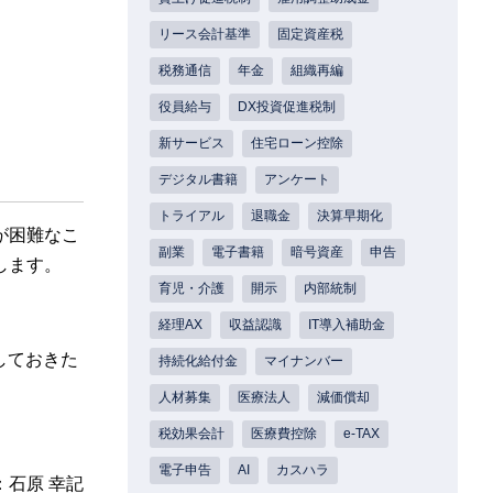
リース会計基準
固定資産税
税務通信
年金
組織再編
役員給与
DX投資促進税制
新サービス
住宅ローン控除
デジタル書籍
アンケート
トライアル
退職金
決算早期化
が困難なこ
副業
電子書籍
暗号資産
申告
します。
育児・介護
開示
内部統制
経理AX
収益認識
IT導入補助金
しておきた
持続化給付金
マイナンバー
人材募集
医療法人
減価償却
税効果会計
医療費控除
e-TAX
電子申告
AI
カスハラ
：石原 幸記