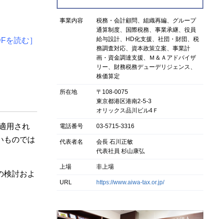
事業内容
税務・会計顧問、組織再編、グループ
通算制度、国際税務、事業承継、役員
給与設計、HD化支援、社団・財団、税
DFを読む］
務調査対応、資本政策立案、事業計
画・資金調達支援、Ｍ＆Ａアドバイザ
リー、財務税務デューデリジェンス、
株価算定
所在地
〒108-0075
東京都港区港南2-5-3
オリックス品川ビル4Ｆ
に適用され
電話番号
03-5715-3316
いものでは
代表者名
会長 石川正敏
代表社員 杉山康弘
上場
非上場
の検討およ
URL
https://www.aiwa-tax.or.jp/