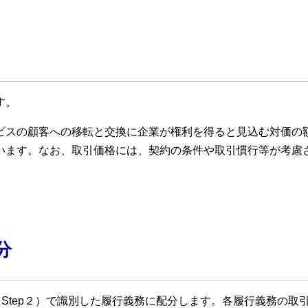
す。
ビスの顧客への移転と交換に企業が権利を得ると見込む対価の
います。なお、取引価格には、契約の条件や取引慣行等が考慮
分
（Step２）で識別した履行義務に配分します。各履行義務の取