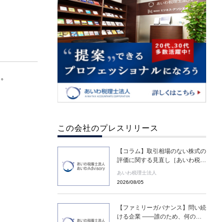
す。
この会社のプレスリリース
【コラム】取引相場のない株式の
評価に関する見直し［あいわ税理
士法人 コラム］
あいわ税理士法人
2026/08/05
【ファミリーガバナンス】問い続
ける企業 ――誰のため、何のた