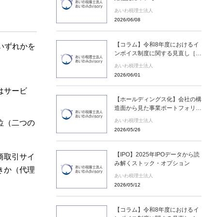
あいわ税理士法人
2026/06/08
【コラム】令和8年度におけるイ
いずれかを
ンボイス制度に関する見直し［あ
いわ税理士法人 コラム］
あいわ税理士法人
2026/06/01
はサービ
【ホールディングス化】会社の構
造面から見た事業ポートフォリオ
マネジメントの難しさ
あいわ税理士法人
位（二つの
2026/05/26
【IPO】2025年IPOデータから読
商取引サイ
み解くストック・オプション
きか（代理
あいわ税理士法人
2026/05/12
【コラム】令和8年度におけるイ