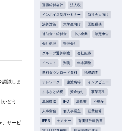
退職給付会計
法人税
インボイス制度セミナー
新社会人向け
決算対策
大学生向け
国際税務
補助金・給付金
中小企業
確定申告
会計処理
管理会計
グループ通算制度
会社組織
イベント
判例
年末調整
無料ダウンロード資料
税務調査
を認識しま
テレワーク
譲渡所得
インタビュー
ふるさと納税
資金繰り
事業再生
引かどう
源泉徴収
IPO
決算書
不動産
人事労務
個人事業主
経費精算
IFRS
セミナー
有価証券報告書
か、サービ
賃上げ促進税制
雇用調整助成金