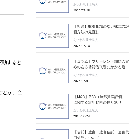
めに存在するのか
あいわ税理士法人
2026/07/28
【相続】取引相場のない株式の評
価方法の見直し
あいわ税理士法人
2026/07/14
【コラム】フリーレント期間の定
変動すると
めのある賃貸借取引にかかる通達
の新設［あいわ税理士法人 コラ
あいわ税理士法人
ム］
2026/07/01
ごとか、全
【M&A】PPA（無形資産評価）
に関する近年動向の振り返り
あいわ税理士法人
2026/06/24
【信託】遺言・遺言信託・遺言代
用信託について