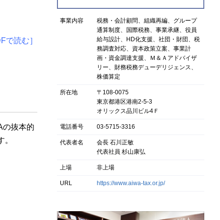
事業内容
税務・会計顧問、組織再編、グループ
通算制度、国際税務、事業承継、役員
給与設計、HD化支援、社団・財団、税
DFで読む］
務調査対応、資本政策立案、事業計
画・資金調達支援、Ｍ＆Ａアドバイザ
リー、財務税務デューデリジェンス、
株価算定
所在地
〒108-0075
東京都港区港南2-5-3
オリックス品川ビル4Ｆ
Aの抜本的
電話番号
03-5715-3316
す。
代表者名
会長 石川正敏
代表社員 杉山康弘
上場
非上場
URL
https://www.aiwa-tax.or.jp/