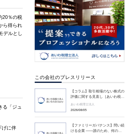
20％の税
品から得られ
）をモデルとし
この会社のプレスリリース
【コラム】取引相場のない株式の
評価に関する見直し［あいわ税理
士法人 コラム］
あいわ税理士法人
できる「ジュ
2026/08/05
【ファミリーガバナンス】問い続
下げに伴
ける企業 ――誰のため、何のた