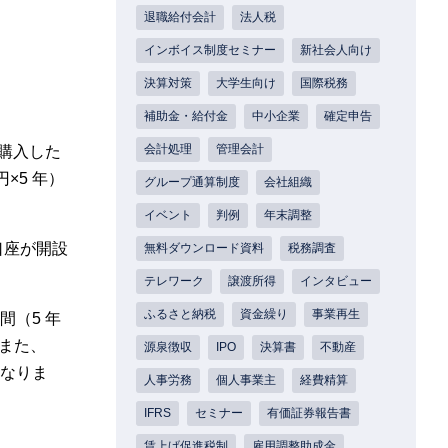
退職給付会計
法人税
インボイス制度セミナー
新社会人向け
決算対策
大学生向け
国際税務
補助金・給付金
中小企業
確定申告
会計処理
管理会計
で購入した
×5 年）
グループ通算制度
会社組織
イベント
判例
年末調整
口座が開設
無料ダウンロード資料
税務調査
テレワーク
譲渡所得
インタビュー
ふるさと納税
資金繰り
事業再生
間（5 年
また、
源泉徴収
IPO
決算書
不動産
となりま
人事労務
個人事業主
経費精算
IFRS
セミナー
有価証券報告書
賃上げ促進税制
雇用調整助成金