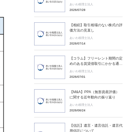
めに存在するのか
あいわ税理士法人
2026/07/28
【相続】取引相場のない株式の評
価方法の見直し
あいわ税理士法人
2026/07/14
【コラム】フリーレント期間の定
めのある賃貸借取引にかかる通達
の新設［あいわ税理士法人 コラ
あいわ税理士法人
ム］
2026/07/01
【M&A】PPA（無形資産評価）
に関する近年動向の振り返り
あいわ税理士法人
2026/06/24
【信託】遺言・遺言信託・遺言代
用信託について