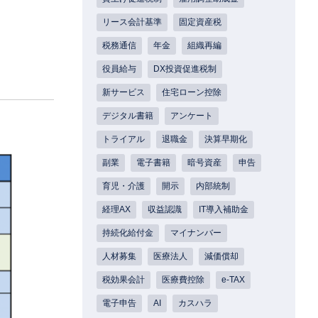
リース会計基準
固定資産税
税務通信
年金
組織再編
役員給与
DX投資促進税制
新サービス
住宅ローン控除
デジタル書籍
アンケート
トライアル
退職金
決算早期化
副業
電子書籍
暗号資産
申告
育児・介護
開示
内部統制
経理AX
収益認識
IT導入補助金
持続化給付金
マイナンバー
人材募集
医療法人
減価償却
税効果会計
医療費控除
e-TAX
電子申告
AI
カスハラ