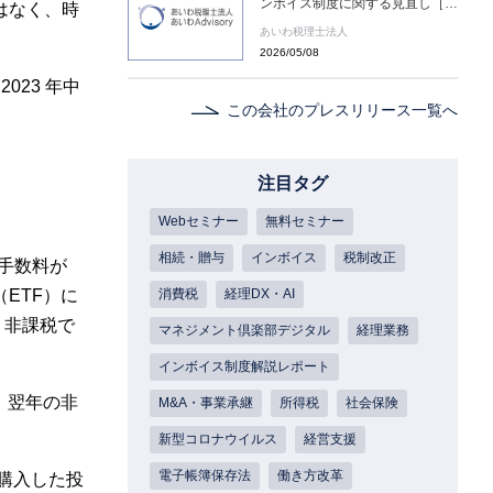
ンボイス制度に関する見直し［あ
はなく、時
いわ税理士法人 コラム］
あいわ税理士法人
2026/05/08
023 年中
この会社のプレスリリース一覧へ
注目タグ
Webセミナー
無料セミナー
相続・贈与
インボイス
税制改正
は手数料が
消費税
経理DX・AI
ETF）に
。非課税で
マネジメント倶楽部デジタル
経理業務
インボイス制度解説レポート
、翌年の非
M&A・事業承継
所得税
社会保険
新型コロナウイルス
経営支援
電子帳簿保存法
働き方改革
に購入した投