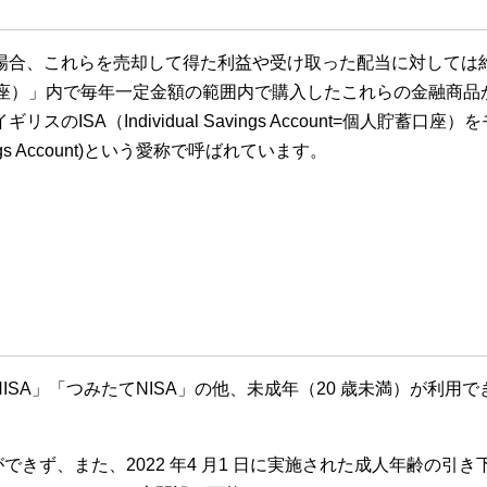
場合、これらを売却して得た利益や受け取った配当に対しては約
課税口座）」内で毎年一定金額の範囲内で購入したこれらの金融商
A（Individual Savings Account=個人貯蓄口座
avings Account)という愛称で呼ばれています。
NISA」「つみたてNISA」の他、未成年（20 歳未満）が利用
ができず、また、2022 年4 月1 日に実施された成人年齢の引き