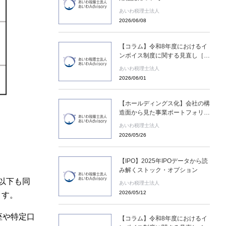
あいわ税理士法人
2026/06/08
【コラム】令和8年度におけるイ
ンボイス制度に関する見直し［あ
いわ税理士法人 コラム］
あいわ税理士法人
2026/06/01
【ホールディングス化】会社の構
造面から見た事業ポートフォリオ
マネジメントの難しさ
あいわ税理士法人
2026/05/26
【IPO】2025年IPOデータから読
み解くストック・オプション
。以下も同
あいわ税理士法人
2026/05/12
ます。
座や特定口
【コラム】令和8年度におけるイ